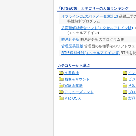
「KTS&C製」カテゴリーの人気ランキング
オフラインQEのパラメータ設計13
品質工学
特性解析プログラム
多変量解析総合ソフト(エクセルアドイン版)
(エクセルアドイン)
時系列分析
時系列分析のプログラム集
管理図英語版
管理図の各種手法のソフトウェ
RT法個別検討(エクセルアドイン版)
RT法を
カテゴリーから選ぶ
文書作成
イン
画像＆サウンド
ビジ
家庭＆趣味
学習
アミューズメント
プロ
Mac OS X
製品