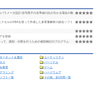
のパラメータ設計:信号因子の水準値の比が分かる場合の動
エクセルのVBAを使って作成した多変量解析の総合ソフト
アを収録
使って、識別・分類を行うための個別検討のプログラム
ターネット＆通信
ユーティリティ
ネス
パーソナル
＆教育
ゲーム
グラミング
ハードウェア
ソフト一覧
その他、全OS用一覧