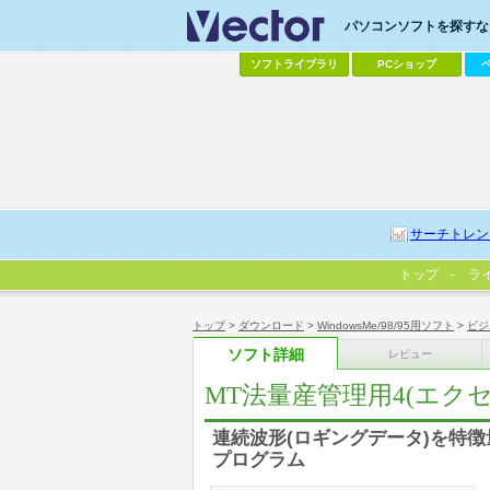
パソコンソフトを探すなら
ソフトライブラリ
PCショップ
サーチトレン
トップ
ラ
トップ
>
ダウンロード
>
WindowsMe/98/95用ソフト
>
ビジ
ソフト詳細
レビュー
MT法量産管理用4(エク
連続波形(ロギングデータ)を特徴
プログラム