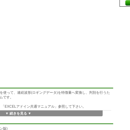
列)を使って、連続波形(ロギングデータ)を特徴量へ変換し、判別を行うた
ムです。
、「EXCELアドイン共通マニュアル」参照して下さい。
▼ 続きを見る ▼
ニューへ」ボタンを押して下さい。
Lアドイン共通マニュアル」を参照し、アドインの選択を外して下さい。
ール)方法は、「EXCELアドイン共通マニュアル」を参照し、プログラム
ン版)