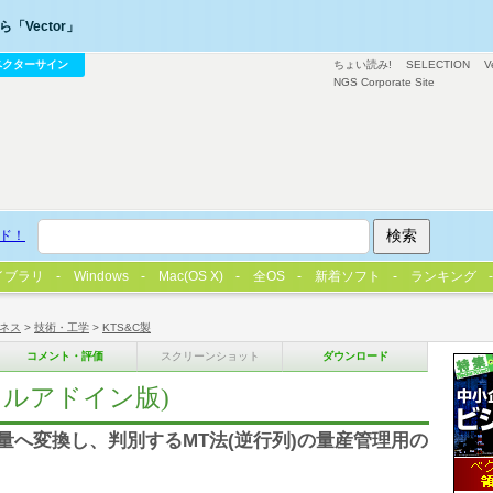
「Vector」
ベクターサイン
ちょい読み!
SELECTION
V
NGS Corporate Site
ド！
イブラリ
Windows
Mac(OS X)
全OS
新着ソフト
ランキング
ネス
>
技術・工学
>
KTS&C製
コメント・評価
スクリーンショット
ダウンロード
セルアドイン版)
量へ変換し、判別するMT法(逆行列)の量産管理用の