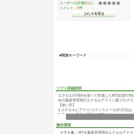
ユーザーの評価(
0
人)：
コメント：
0
件
■関連キーワード
ソフト詳細説明
エクセルのVBAを使って作成したMT法(逆行
めの量産管理用のエクセルアドイン版プログラ
【使い方】
1.エクセルにアドイン(インストール)の方法は
2.使いたい手法を選択して下さい。
3.選択した手法を終了したいときには、「メ
4.プログラムを終了するときには、「EXCE
動作環境
5.エクセルのアドインから外す(アンインスト
ソフト名：
MT法量産管理用4(エクセルアドイ
をアドインから削除して下さい。