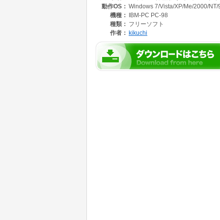
動作OS：
Windows 7/Vista/XP/Me/2000/NT/
【注意事項】
本ソフトはホームページの使用許諾に同意され
機種：
IBM-PC PC-98
http://ktsc.cafe.coocan.jp
種類：
フリーソフト
【必要な環境】
作者：
kikuchi
エクセル
【使用方法】
マニュアルをご覧下さい