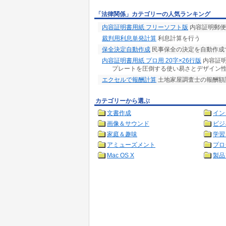
「法律関係」カテゴリーの人気ランキング
内容証明書用紙 フリーソフト版
内容証明郵便
裁判用利息単発計算
利息計算を行う
保全決定自動作成
民事保全の決定を自動作成
内容証明書用紙 プロ用 20字×26行版
内容証明
プレートを圧倒する使い易さとデザイン
エクセルで報酬計算
土地家屋調査士の報酬額
カテゴリーから選ぶ
文書作成
イン
画像＆サウンド
ビジ
家庭＆趣味
学習
アミューズメント
プロ
Mac OS X
製品