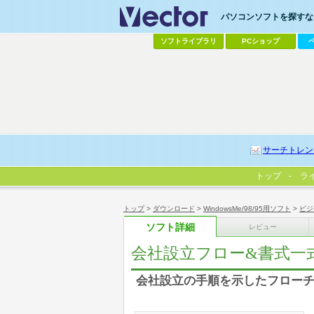
パソコンソフトを探すなら
ソフトライブラリ
PCショップ
サーチトレン
トップ
ラ
トップ
>
ダウンロード
>
WindowsMe/98/95用ソフト
>
ビジ
ソフト詳細
レビュー
会社設立フロー&書式一
会社設立の手順を示したフロー