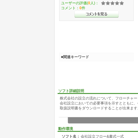
ユーザーの評価(
0
人)：
コメント：
0
件
■関連キーワード
ソフト詳細説明
株式会社の設立の流れについて、フローチャー
会社設立においての必要事項を示すとともに、
取扱説明書をダウンロードすることが出来ます
動作環境
ソフト名：
会社設立フロー&書式一式