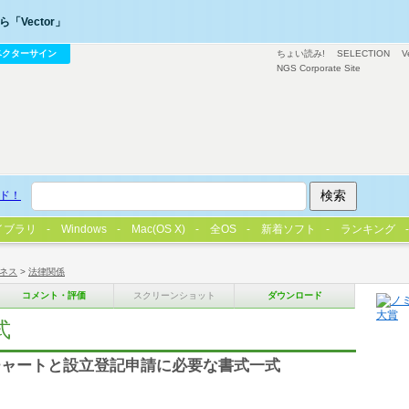
「Vector」
ベクターサイン
ちょい読み!
SELECTION
V
NGS Corporate Site
ド！
イブラリ
Windows
Mac(OS X)
全OS
新着ソフト
ランキング
ネス
>
法律関係
コメント・評価
スクリーンショット
ダウンロード
式
チャートと設立登記申請に必要な書式一式