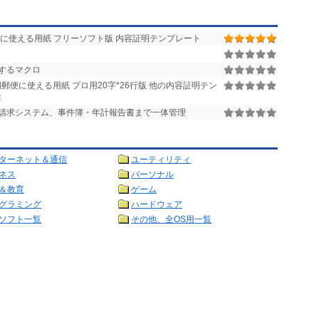
に使える用紙 フリーソフト版 内容証明テンプレート
するマクロ
郵便に使える用紙 プロ用20字*26行版 他の内容証明テン
性
請求システム、事件簿・年計報告書まで一体管理
ターネット＆通信
ユーティリティ
ネス
パーソナル
＆教育
ゲーム
グラミング
ハードウェア
ソフト一覧
その他、全OS用一覧