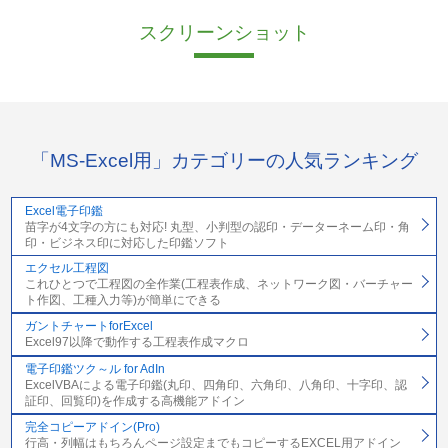
スクリーンショット
「MS-Excel用」カテゴリーの人気ランキング
Excel電子印鑑
苗字が4文字の方にも対応! 丸型、小判型の認印・データーネーム印・角
印・ビジネス印に対応した印鑑ソフト
エクセル工程図
これひとつで工程図の全作業(工程表作成、ネットワーク図・バーチャー
ト作図、工種入力等)が簡単にできる
ガントチャートforExcel
Excel97以降で動作する工程表作成マクロ
電子印鑑ツク～ル for AdIn
ExcelVBAによる電子印鑑(丸印、四角印、六角印、八角印、十字印、認
証印、回覧印)を作成する高機能アドイン
完全コピーアドイン(Pro)
行高・列幅はもちろんページ設定までもコピーするEXCEL用アドイン