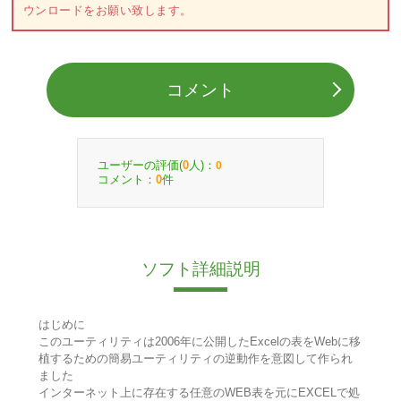
ウンロードをお願い致します。
コメント
ユーザーの評価(
人)：
0
0
コメント：
件
0
ソフト詳細説明
はじめに
このユーティリティは2006年に公開したExcelの表をWebに移
植するための簡易ユーティリティの逆動作を意図して作られ
ました
インターネット上に存在する任意のWEB表を元にEXCELで処