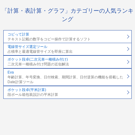
「計算・表計算・グラフ」カテゴリーの人気ランキ
ング
コピって計算
テキスト記載の数字をコピー操作で計算するソフト
電線管サイズ選定ツール
占積率と最適電線管サイズを即座に算出
ポケット段卓(二次元単一種積み付け)
二次元単一種積み付け問題の近似解法
Eva
年齢計算、年号変換、日付検索、期間計算、日付逆算の機能を搭載した
Date計算ツール
ポケット段卓(平米計算)
段ボール箱包装設計の平米計算