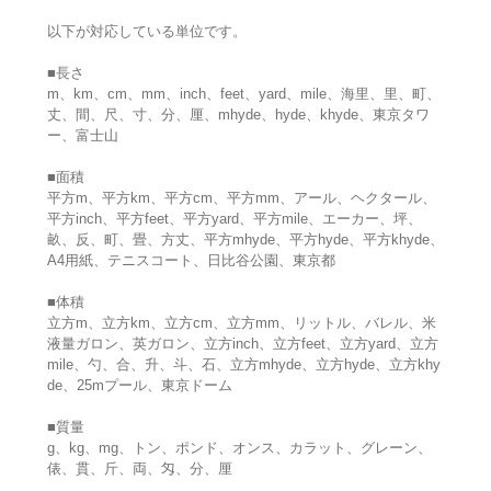
以下が対応している単位です。
■長さ
m、km、cm、mm、inch、feet、yard、mile、海里、里、町、
丈、間、尺、寸、分、厘、mhyde、hyde、khyde、東京タワ
ー、富士山
■面積
平方m、平方km、平方cm、平方mm、アール、ヘクタール、
平方inch、平方feet、平方yard、平方mile、エーカー、坪、
畝、反、町、畳、方丈、平方mhyde、平方hyde、平方khyde、
A4用紙、テニスコート、日比谷公園、東京都
■体積
立方m、立方km、立方cm、立方mm、リットル、バレル、米
液量ガロン、英ガロン、立方inch、立方feet、立方yard、立方
mile、勺、合、升、斗、石、立方mhyde、立方hyde、立方khy
de、25mプール、東京ドーム
■質量
g、kg、mg、トン、ポンド、オンス、カラット、グレーン、
俵、貫、斤、両、匁、分、厘