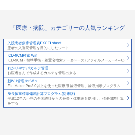
「医療・病院」カテゴリーの人気ランキング
入院患者病床管理表EXCELsheet
患者の入退院管理を目的にしたシート
ICD-9CM検索 Win
ICD-9CM・標準手術・処置名検索データベース (ファイルメーカー4～6)
わかりやすい!カルテ管理
お医者さんで作成するカルテを管理出来る
新IVH管理 for Win
File Maker Pro8.0以上を使った医療用 輸液管理、輸液指示プログラム
身長体重標準偏差計算プログラム(従来版)
平成12年の小児の全国統計からの身長・体重表を使用し、標準偏差計算
をする