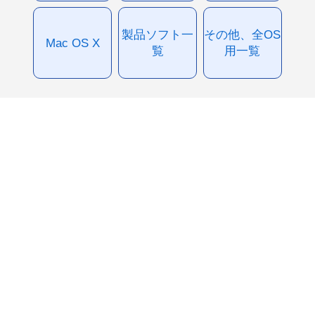
製品ソフト一
その他、全OS
Mac OS X
覧
用一覧