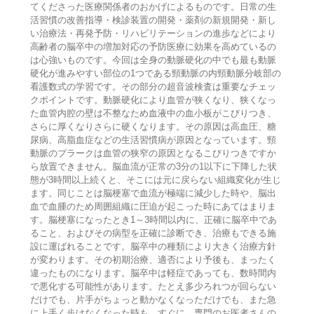
てくださった医療関係者のおかげによるものです。日常の生
活習慣の改善指導・検診装置の開発・薬剤の新規開発・新し
い治療法・再発予防・リハビリテーションの進歩などにより
高齢者の脳卒中の増加対応の予防医療に効果を高めているの
は心強いものです。今回は全身の動脈硬化の中でも最も動脈
硬化が進みやすい部位の1つである頸動脈の内頸動脈分岐部の
看護数式の学習です。その部分の超音波検査は重要なチェッ
クポイントです。動脈硬化により血管が狭くなり、狭くなっ
た血管内腔の壁は不整なため血液中の血小板がこびりつき、
さらに厚くなりさらに硬くなります。その原因は高血圧、糖
尿病、高脂血症などの生活習慣病が原因となっています。頸
動脈のプラークは血管の狭窄の原因となるこびりつきですか
ら放置できません。脳血流が正常の3分の1以下に下降した状
態が3時間以上続くと、そこには元に戻らない組織変化が生じ
ます。同じことは脳梗塞で血流が極端に減少した時や、脳出
血で血腫のため周囲組織に圧迫が起こった時にあてはまりま
す。脳梗塞になったとき1～3時間以内に、正確に脳卒中であ
ること、およびその病型を正確に診断でき、治療もできる施
設に運ばれることです。脳卒中の種類により大きく治療方針
が変わります。その初期治療、適否により予後も、まったく
違ったものになります。脳卒中は軽症であっても、数時間内
で悪化する可能性があります。たとえ多少ろれつが回らない
だけでも、片手がちょっと動かなくなっただけでも、また急
に上手く歩けなくなった時も、すぐに、専門のお医者さんの