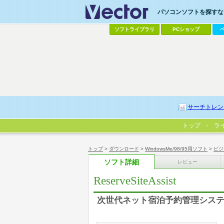
パソコンソフトを探すなら
ソフトライブラリ
PCショップ
サーチトレン
トップ
ラ
トップ
>
ダウンロード
>
WindowsMe/98/95用ソフト
>
ビジ
ソフト詳細
レビュー
ReserveSiteAssist
次世代ネット宿泊予約管理シス