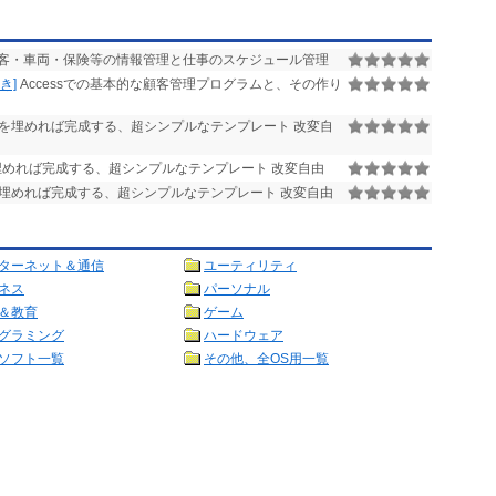
客・車両・保険等の情報管理と仕事のスケジュール管理
き]
Accessでの基本的な顧客管理プログラムと、その作り
を埋めれば完成する、超シンプルなテンプレート 改変自
めれば完成する、超シンプルなテンプレート 改変自由
埋めれば完成する、超シンプルなテンプレート 改変自由
ターネット＆通信
ユーティリティ
ネス
パーソナル
＆教育
ゲーム
グラミング
ハードウェア
ソフト一覧
その他、全OS用一覧