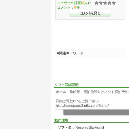
ユーザーの評価(
0
人)：
コメント：
0
件
■関連キーワード
ソフト詳細説明
ホテル・旅館等、宿泊施設向けネット宿泊予約
詳細は弊社HPをご覧下さい
http://homepage2.nifty.com/Seiho/
動作環境
ソフト名：
ReserveSiteAssist