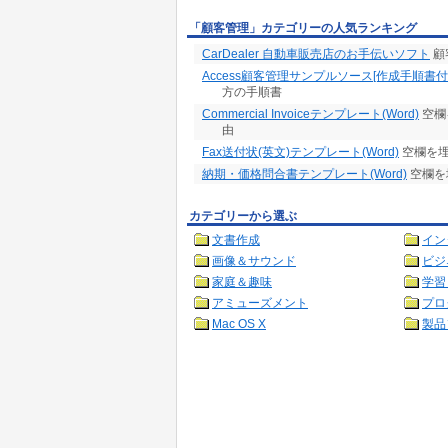
「顧客管理」カテゴリーの人気ランキング
CarDealer 自動車販売店のお手伝いソフト
顧
Access顧客管理サンプルソース[作成手順書付
方の手順書
Commercial Invoiceテンプレート(Word)
空欄
由
Fax送付状(英文)テンプレート(Word)
空欄を埋
納期・価格問合書テンプレート(Word)
空欄を
カテゴリーから選ぶ
文書作成
イン
画像＆サウンド
ビジ
家庭＆趣味
学習
アミューズメント
プロ
Mac OS X
製品