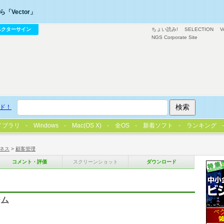
「Vector」
ベクターサイン
ちょい読み!
SELECTION
V
NGS Corporate Site
ド！
イブラリ
Windows
Mac(OS X)
全OS
新着ソフト
ランキング
ネス
>
顧客管理
コメント・評価
スクリーンショット
ダウンロード
テム