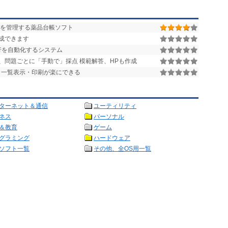
を管理する薬品台帳ソフト
成できます
行を自動化するシステム
、問題ごとに「手動で」採点 模範解答、HPも作成
・一覧表示・印刷が楽にできる
ターネット＆通信
ユーティリティ
ネス
パーソナル
＆教育
ゲーム
グラミング
ハードウェア
ソフト一覧
その他、全OS用一覧