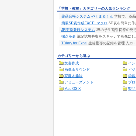
「学校・教務」カテゴリーの人気ランキング
薬品台帳システム やくまるくん
学校で、薬品
簡単SP表作成EXCELマクロ
SP表を簡単に作
JR学割発行システム
JRの学生割引切符の発
採点革命
筆記試験答案をスキャナで画像にし
TDiary for Excel
生徒指導の記録を管理 入力
カテゴリーから選ぶ
文書作成
イン
画像＆サウンド
ビジ
家庭＆趣味
学習
アミューズメント
プロ
Mac OS X
製品