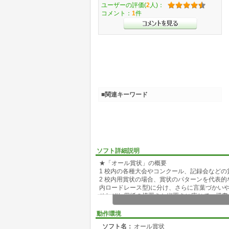
ユーザーの評価(
2
人)：
コメント：
1
件
■関連キーワード
ソフト詳細説明
★「オール賞状」の概要
1 校内の各種大会やコンクール、記録会など
2 校内用賞状の場合、賞状のパターンを代表的なも
内ロードレース型)に分け、さらに言葉づかい
それぞれ用紙の横置きと縦置きに応じて、横書
3 学級用は横置き用紙では縦書きと横書き、
4 学校、学級以外にも賞状を出したいときが
動作環境
に別シートをひとつ用意しました。
ソフト名：
オール賞状
5 文字フォントは、(1)明朝体、(2)ゴシック、(