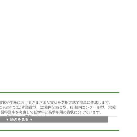
の賞状や学級におけるさまざまな賞状を選択方式で簡単に作成します。
の4つ((1)皆勤賞型、(2)校内記録会型、(3)校内コンクール型、(4)校
や習得漢字を考慮して低学年と高学年用の賞状に分けています。
き、縦書きから選択できます。
▼ 続きを見る ▼
縦置き用紙では横書きの計3種類を用意しました。
あります。例えば児童会、生徒会とか校内の委員会 など。この賞状作成用
3)楷書、(4)行書、(5)ポップ体、(6)プレゼンスの6書 体から選ぶことがで