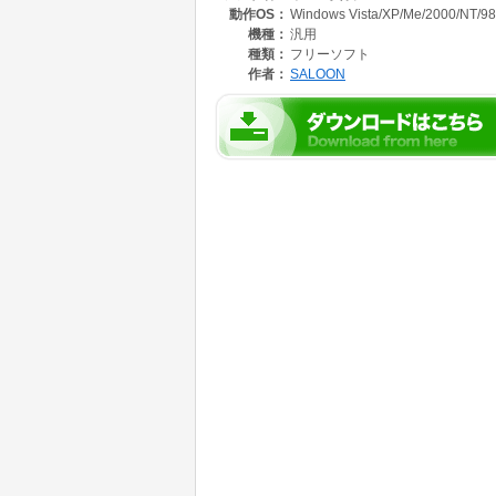
動作OS：
Windows Vista/XP/Me/2000/NT/98
きます。
6 どの賞状作成でも、枠飾りは60種以上の
機種：
汎用
し、若干飾りが定位置からずれることがありま
種類：
フリーソフト
なお、賞状シートの行、列のフォーマットを変
作者：
SALOON
7 枠飾りの他に、賞状にふさわしい飾りも新
動させて使ってください。
8 賞状に別な飾りを付けたいときは、自分で
9 印刷は作成した名簿にしたがって順番に連続
るようにしました。
学級、児童会用には、上下または左右に2人分
10 また地域限定の附録ですが、体力テストほ
す。
11 このソフトにはあらかじめサンプルデー
てみて、実際にどういう動きをするのかの感じ
12 Excel2002、2003用です。Excel2