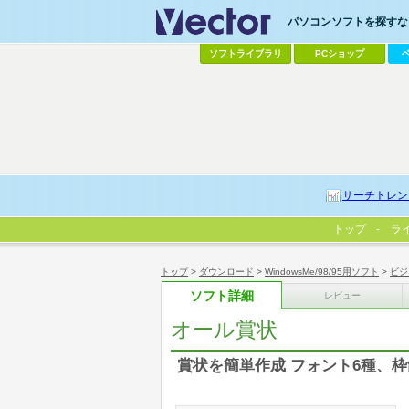
パソコンソフトを探すなら
ソフトライブラリ
PCショップ
サーチトレン
トップ
ラ
トップ
>
ダウンロード
>
WindowsMe/98/95用ソフト
>
ビジ
ソフト詳細
レビュー
オール賞状
賞状を簡単作成 フォント6種、