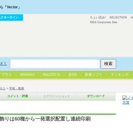
「Vector」
ベクターサイン
ちょい読み!
SELECTION
V
NGS Corporate Site
ド！
イブラリ
Windows
Mac(OS X)
全OS
新着ソフト
ランキング
ネス
>
学校・教務
コメント・評価
スクリーンショット
ダウンロード
枠飾りは60種から一発選択配置し連続印刷