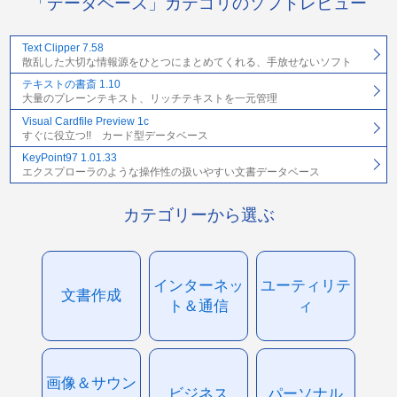
「データベース」カテゴリのソフトレビュー
Text Clipper 7.58
散乱した大切な情報源をひとつにまとめてくれる、手放せないソフト
テキストの書斎 1.10
大量のプレーンテキスト、リッチテキストを一元管理
Visual Cardfile Preview 1c
すぐに役立つ!! カード型データベース
KeyPoint97 1.01.33
エクスプローラのような操作性の扱いやすい文書データベース
カテゴリーから選ぶ
インターネッ
ユーティリテ
文書作成
ト＆通信
ィ
画像＆サウン
ビジネス
パーソナル