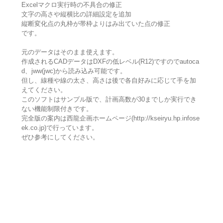
Excelマクロ実行時の不具合の修正
文字の高さや縦横比の詳細設定を追加
縦断変化点の丸枠が帯枠よりはみ出ていた点の修正
です。
元のデータはそのまま使えます。
作成されるCADデータはDXFの低レベル(R12)ですのでautoca
d、jww(jwc)から読み込み可能です。
但し、線種や線の太さ、高さは後で各自好みに応じて手を加
えてください。
このソフトはサンプル版で、計画高数が30までしか実行でき
ない機能制限付きです。
完全版の案内は西龍企画ホームページ(http://kseiryu.hp.infose
ek.co.jp)で行っています。
ぜひ参考にしてください。