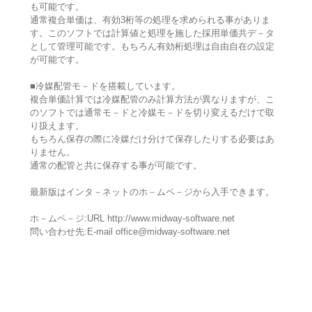
も可能です。
通常複合単価は、有効3桁等の処理を求められる事がありま
す。このソフトでは計算値と処理を施した採用単価共デ－タ
として管理可能です。もちろん有効桁処理は自由自在の設定
が可能です。
■冷媒配管モ－ドを搭載しています。
複合単価計算では冷媒配管のみ計算方法が異なりますが、こ
のソフトでは通常モ－ドと冷媒モ－ドを切り変えるだけで取
り扱えます。
もちろん保存の際に冷媒だけ分けて保存したりする必要はあ
りません。
通常の配管と共に保存する事が可能です。
最新版はインタ－ネットのホ－ムペ－ジから入手できます。
ホ－ムペ－ジ:URL http://www.midway-software.net
問い合わせ先:E-mail office@midway-software.net