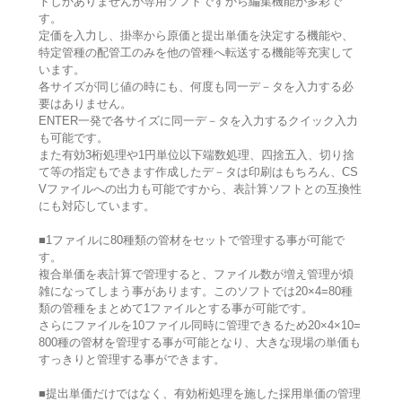
トしかありませんが専用ソフトですから編集機能が多彩で
す。
定価を入力し、掛率から原価と提出単価を決定する機能や、
特定管種の配管工のみを他の管種へ転送する機能等充実して
います。
各サイズが同じ値の時にも、何度も同一デ－タを入力する必
要はありません。
ENTER一発で各サイズに同一デ－タを入力するクイック入力
も可能です。
また有効3桁処理や1円単位以下端数処理、四捨五入、切り捨
て等の指定もできます作成したデ－タは印刷はもちろん、CS
Vファイルへの出力も可能ですから、表計算ソフトとの互換性
にも対応しています。
■1ファイルに80種類の管材をセットで管理する事が可能で
す。
複合単価を表計算で管理すると、ファイル数が増え管理が煩
雑になってしまう事があります。このソフトでは20×4=80種
類の管種をまとめて1ファイルとする事が可能です。
さらにファイルを10ファイル同時に管理できるため20×4×10=
800種の管材を管理する事が可能となり、大きな現場の単価も
すっきりと管理する事ができます。
■提出単価だけではなく、有効桁処理を施した採用単価の管理