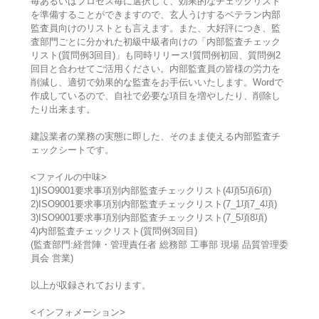
毎あるいはプロセス毎に選択して、効果的なチェックリスト
を準備することができますので、玄人うけするベテラン内部
監査員向けのリストとも言えます。また、大好評につき、監
査部門ごとに分かれた初級中級者向けの「内部監査チェック
リスト(質問例3回目)」も同時リリース!質問例初回、質問例2
回目と合わせてご活用ください。内部監査員の皆様の労力を
削減し、適切で効果的な監査をお手伝いいたします。Wordで
作成しているので、自社で必要な項目を増やしたり、削除し
たり出来ます。
建設業者の業務の実態に即した、そのまま使える内部監査チ
ェックシートです。
<ファイルの中味>
1)ISO9001要求事項別内部監査チェックリスト(4項5項6項)
2)ISO9001要求事項別内部監査チェックリスト(7_1項7_4項)
3)ISO9001要求事項別内部監査チェックリスト(7_5項8項)
4)内部監査チェックリスト(質問例3回目)
(監査部門:経営陣・管理責任者 総務部 工事部 現場 品質管理委
員会 営業)
以上が収録されております。
<インフォメーション>