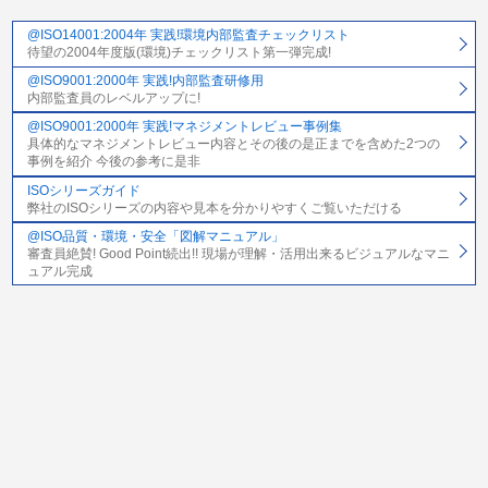
@ISO14001:2004年 実践!環境内部監査チェックリスト
待望の2004年度版(環境)チェックリスト第一弾完成!
@ISO9001:2000年 実践!内部監査研修用
内部監査員のレベルアップに!
@ISO9001:2000年 実践!マネジメントレビュー事例集
具体的なマネジメントレビュー内容とその後の是正までを含めた2つの
事例を紹介 今後の参考に是非
ISOシリーズガイド
弊社のISOシリーズの内容や見本を分かりやすくご覧いただける
@ISO品質・環境・安全「図解マニュアル」
審査員絶賛! Good Point続出!! 現場が理解・活用出来るビジュアルなマニ
ュアル完成