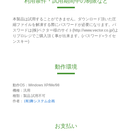
利用条件・試用期間中の制限など
本製品は試用することができません。ダウンロード頂いた圧
縮ファイルを解凍する際にパスワードが必要になります。パ
スワードは(株)ベクター様のサイト(http://www.vector.co.jp/)よ
りプロレジでご購入頂く事が出来ます。(パスワード=ライセ
ンスキー)
動作環境
動作OS：Windows XP/Me/98
機種：汎用
種類：製品:試用不可
作者：
(有)舞システム企画
お支払い