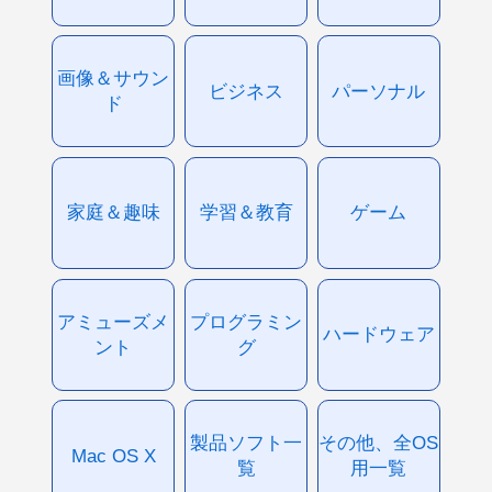
画像＆サウン
ビジネス
パーソナル
ド
家庭＆趣味
学習＆教育
ゲーム
アミューズメ
プログラミン
ハードウェア
ント
グ
製品ソフト一
その他、全OS
Mac OS X
覧
用一覧