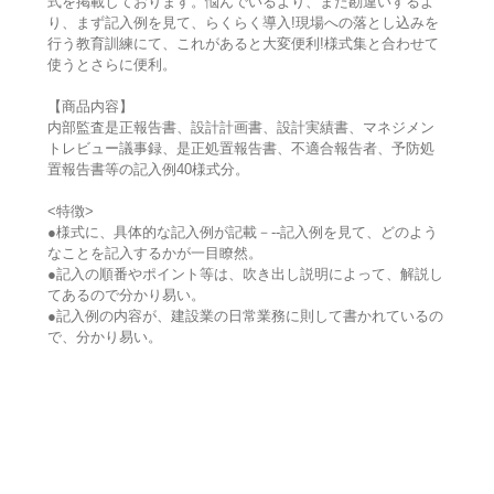
式を掲載しております。悩んでいるより、また勘違いするよ
り、まず記入例を見て、らくらく導入!現場への落とし込みを
行う教育訓練にて、これがあると大変便利!様式集と合わせて
使うとさらに便利。
【商品内容】
内部監査是正報告書、設計計画書、設計実績書、マネジメン
トレビュー議事録、是正処置報告書、不適合報告者、予防処
置報告書等の記入例40様式分。
<特徴>
●様式に、具体的な記入例が記載－--記入例を見て、どのよう
なことを記入するかが一目瞭然。
●記入の順番やポイント等は、吹き出し説明によって、解説し
てあるので分かり易い。
●記入例の内容が、建設業の日常業務に則して書かれているの
で、分かり易い。