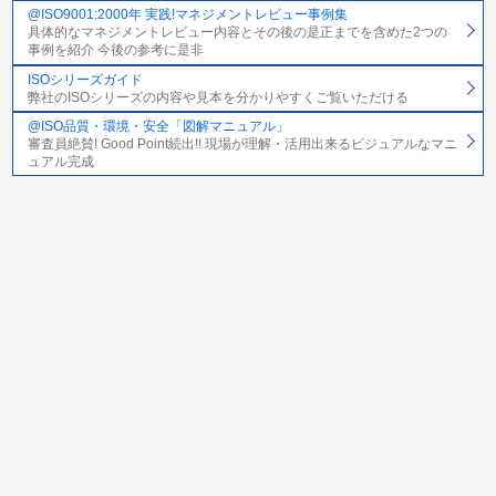
@ISO9001:2000年 実践!マネジメントレビュー事例集
具体的なマネジメントレビュー内容とその後の是正までを含めた2つの
事例を紹介 今後の参考に是非
ISOシリーズガイド
弊社のISOシリーズの内容や見本を分かりやすくご覧いただける
@ISO品質・環境・安全「図解マニュアル」
審査員絶賛! Good Point続出!! 現場が理解・活用出来るビジュアルなマニ
ュアル完成