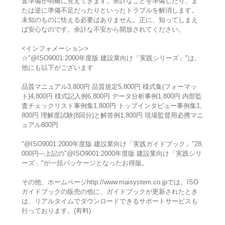
査準備が明確に見えてきます。余計なことを準備したり、ま
たは逆に準備不足だったりといったトラブルを解消します。
未知のものに怯える必要はありません。正に、知ってしまえ
ば安心なのです。余計な不安から開放されてください。
<インフォメーション>
☆"@ISO9001:2000年度版 建設業向け「実践シリーズ」"は、
他にも以下がございます
品質マニュアル3,800円 品質規定5,800円 様式集(フォーマッ
ト)4,800円 様式記入例6,800円 データ分析事例1,800円 内部監
査チェックリスト事例集1,800円 トップインタビュー事例集1,
800円 理解度試験(8回分)と解答例1,800円 現場監督用必携マニ
ュアル800円
"@ISO9001:2000年度版 建設業向け「実践ガイドブック」"28,
000円---上記の"@ISO9001:2000年度版 建設業向け「実践シリ
ーズ」"が一括パッケージとなったお得版。
その他、ホームページhttp://www.maisystem.co.jpでは、ISO
ガイドブックの販売の他に、ガイドブックが更新されたとき
は、リアルタイムでダウンロードできるサポートサービスも
行っております。(有料)