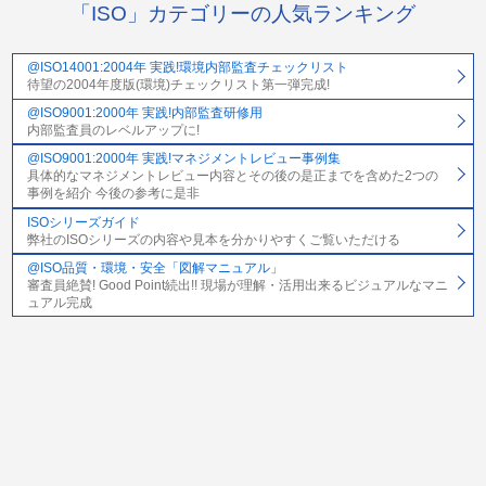
「ISO」カテゴリーの人気ランキング
@ISO14001:2004年 実践!環境内部監査チェックリスト
待望の2004年度版(環境)チェックリスト第一弾完成!
@ISO9001:2000年 実践!内部監査研修用
内部監査員のレベルアップに!
@ISO9001:2000年 実践!マネジメントレビュー事例集
具体的なマネジメントレビュー内容とその後の是正までを含めた2つの
事例を紹介 今後の参考に是非
ISOシリーズガイド
弊社のISOシリーズの内容や見本を分かりやすくご覧いただける
@ISO品質・環境・安全「図解マニュアル」
審査員絶賛! Good Point続出!! 現場が理解・活用出来るビジュアルなマニ
ュアル完成