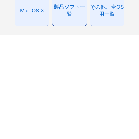
製品ソフト一
その他、全OS
Mac OS X
覧
用一覧