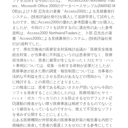
フトを活用する今回のものは、「Access2000 Northwind Trad
ers」Microsoft Office 2000のデータベースサンプル(NWIND.M
DB)および卜部 忍先生の著書「Access2000による見積書発行
システム」(技術評論社発行)を購入して追跡学習して試作した
ものです。他にAccess2000の優れた参考図書も幾つか購入し
ましたが、今回のソフトを試作するのに適合性のあった参考
資料は、Access2000 NorthwindTradersと、卜部 忍先生の著
書「Access2000による見積書発行システム」(技術評論社発
行)の資料でした。
さて、厚生労働省の医療安全対策検討会議が「医療安全推進
総合対策」が当事者に不利益というのは患者側でなく、医療
担当側をいい、患者に被害が生じなかったミス(ヒヤリ・ハッ
ト事例)については、収集・分析する体制が必要だとしたが、
医療事故が起きた際の調査・報告制度については、当事者の
法的な不利益を生じさせる恐れがあるなどの理由から「さら
に検討する」との表現にとどまりました。
この報道には、患者である私はいささか戸惑いながら今回の
ソフトを発表することに決心したのは、医療現場のヒヤリ・
ハット・ポカ・ウッカリのミスを防止するゼロデフェクト(Z
D)運動の推進がない限り医療事故は根絶できるものでないと
いう確信をもっているものですから、敢えて不完全なソフト
を省みず公開することにしました。
心ある医療機関が外部発表の医療事故対策の報告書を内部で
積極的に発表して患者の看護ミスをゼロにする参考にしてく