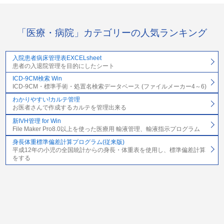
「医療・病院」カテゴリーの人気ランキング
入院患者病床管理表EXCELsheet
患者の入退院管理を目的にしたシート
ICD-9CM検索 Win
ICD-9CM・標準手術・処置名検索データベース (ファイルメーカー4～6)
わかりやすい!カルテ管理
お医者さんで作成するカルテを管理出来る
新IVH管理 for Win
File Maker Pro8.0以上を使った医療用 輸液管理、輸液指示プログラム
身長体重標準偏差計算プログラム(従来版)
平成12年の小児の全国統計からの身長・体重表を使用し、標準偏差計算
をする