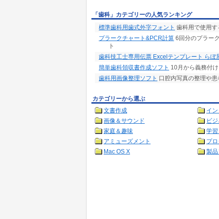
「歯科」カテゴリーの人気ランキング
標準歯科用歯式外字フォント
歯科用で使用す
プラークチャート&PCR計算
6回分のプラー
ト
歯科技工士専用伝票 Excelテンプレート らぼ
簡単歯科領収書作成ソフト
10月から義務付
歯科用画像整理ソフト
口腔内写真の整理や患
カテゴリーから選ぶ
文書作成
イン
画像＆サウンド
ビジ
家庭＆趣味
学習
アミューズメント
プロ
Mac OS X
製品