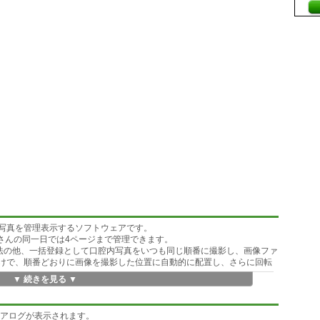
腔内写真を管理表示するソフトウェアです。
さんの同一日では4ページまで管理できます。
法の他、一括登録として口腔内写真をいつも同じ順番に撮影し、画像ファ
すだけで、順番どおりに画像を撮影した位置に自動的に配置し、さらに回転
▼ 続きを見る ▼
ージ－部位番号を付けて保存するのでファイル名から誰の何時のどの部
す。
数のクライアントで表示させることもできます。
イアログが表示されます。
ピーしたり、部品画像をコピーして、補綴後の予想写真を合成できます。