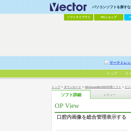
パソコンソフトを探すなら
ソフトライブラリ
PCショップ
サーチトレン
トップ
ラ
トップ
>
ダウンロード
>
WindowsMe/98/95用ソフト
>
ビジ
ソフト詳細
レビュー
OP View
口腔内画像を総合管理表示する