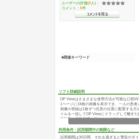
ユーザーの評価(
0
人)：
コメント：
0
件
■関連キーワード
ソフト詳細説明
OP Viewはさまざまな使用方法が可能な口
1ページに18枚の画像を表示でき、一人の患者
画像の登録は1枚ずつ任意の位置に配置する方
イルを一括してOP Viewにドラッグして離
反転等の自動処理を行うことができます。
また、画像ファイル名に患者番号－撮影日－ペ
位の画像かが簡単に判別できるように整理しま
利用条件・試用期間中の制限など
ネットワーク対応でサーバに画像を保存して複
試用期間は30日間、それを過ぎると警告のダ
Pro版では欠損部等に反対側同名歯を反転コ