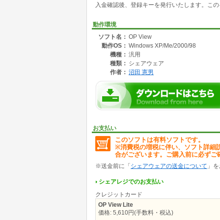
入金確認後、登録キーを発行いたします。このキ
動作環境
ソフト名：
OP View
動作OS：
Windows XP/Me/2000/98
機種：
汎用
種類：
シェアウェア
作者：
沼田 憲男
お支払い
このソフトは有料ソフトです。
※消費税の増税に伴い、ソフト詳細
合がございます。ご購入前に必ずご
※送金前に「
シェアウェアの送金について
」を
シェアレジでのお支払い
クレジットカード
OP View Lite
価格: 5,610円(手数料・税込)