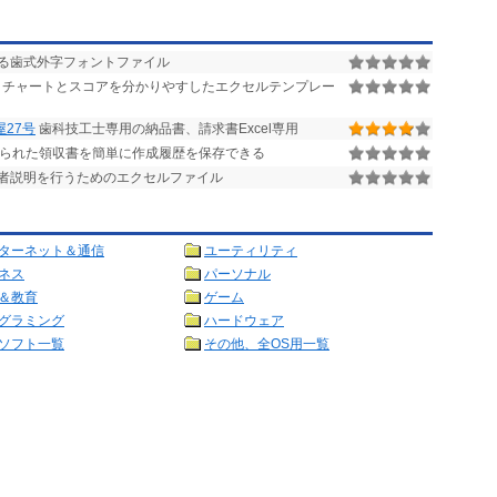
る歯式外字フォントファイル
クチャートとスコアを分かりやすしたエクセルテンプレー
屋27号
歯科技工士専用の納品書、請求書Excel専用
けられた領収書を簡単に作成履歴を保存できる
者説明を行うためのエクセルファイル
ターネット＆通信
ユーティリティ
ネス
パーソナル
＆教育
ゲーム
グラミング
ハードウェア
ソフト一覧
その他、全OS用一覧