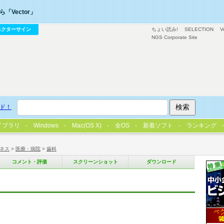
「Vector」
ベクターサイン
ちょい読み!
SELECTION
V
NGS Corporate Site
ド！
イブラリ
Windows
Mac(OS X)
全OS
新着ソフト
ランキング
ネス
>
医療・病院
>
歯科
コメント・評価
スクリーンショット
ダウンロード