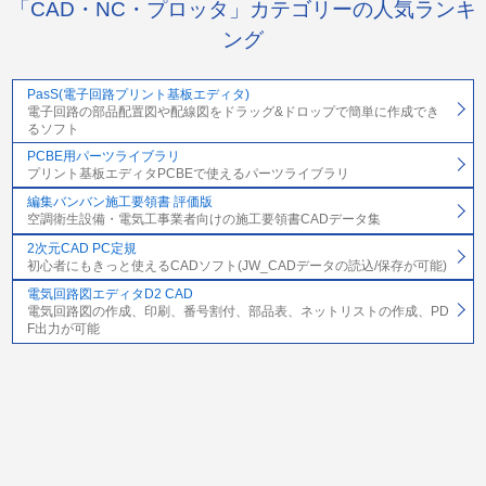
「CAD・NC・プロッタ」カテゴリーの人気ランキ
ング
PasS(電子回路プリント基板エディタ)
電子回路の部品配置図や配線図をドラッグ&ドロップで簡単に作成でき
るソフト
PCBE用パーツライブラリ
プリント基板エディタPCBEで使えるパーツライブラリ
編集バンバン施工要領書 評価版
空調衛生設備・電気工事業者向けの施工要領書CADデータ集
2次元CAD PC定規
初心者にもきっと使えるCADソフト(JW_CADデータの読込/保存が可能)
電気回路図エディタD2 CAD
電気回路図の作成、印刷、番号割付、部品表、ネットリストの作成、PD
F出力が可能