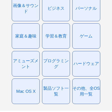
画像＆サウン
ビジネス
パーソナル
ド
家庭＆趣味
学習＆教育
ゲーム
アミューズメ
プログラミン
ハードウェア
ント
グ
製品ソフト一
その他、全OS
Mac OS X
覧
用一覧