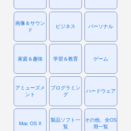
画像＆サウン
ビジネス
パーソナル
ド
家庭＆趣味
学習＆教育
ゲーム
アミューズメ
プログラミン
ハードウェア
ント
グ
製品ソフト一
その他、全OS
Mac OS X
覧
用一覧