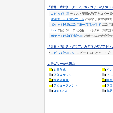
「計算・表計算・グラフ」カテゴリーの人気ラ
コピって計算
テキスト記載の数字をコピー操
電線管サイズ選定ツール
占積率と最適電線管
ポケット段卓(二次元単一種積み付け)
二次元
Eva
年齢計算、年号変換、日付検索、期間計算
ポケット段卓(平米計算)
段ボール箱包装設計
「計算・表計算・グラフ」カテゴリのソフトレ
コピって計算 2.0
- コピーするだけで、アプ
カテゴリーから選ぶ
文書作成
イン
画像＆サウンド
ビジ
家庭＆趣味
学習
アミューズメント
プロ
Mac OS X
製品