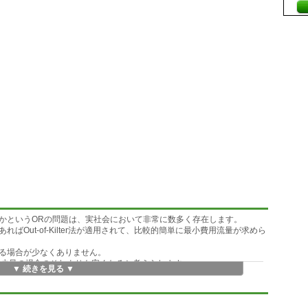
かというORの問題は、実社会において非常に数多く存在します。
Out-of-Kilter法が適用されて、比較的簡単に最小費用流量が求めら
る場合が少なくありません。
 少量の場合のそれよりも安くなると考えられます。
▼ 続きを見る ▼
非凸型の解法は、 明解な解法理論がないのが現状です。
法)を主プログラムとし、Out-Of-Kilter法を副プログラムとした解法を適用
計算するのがTNFSであります。<br>
計算専用のパッケージです。<br>