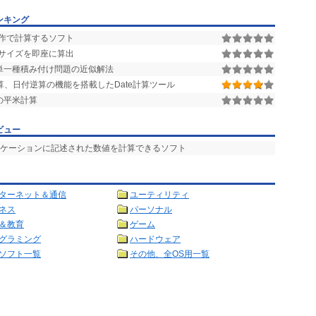
ンキング
作で計算するソフト
サイズを即座に算出
単一種積み付け問題の近似解法
、日付逆算の機能を搭載したDate計算ツール
の平米計算
ビュー
リケーションに記述された数値を計算できるソフト
ターネット＆通信
ユーティリティ
ネス
パーソナル
＆教育
ゲーム
グラミング
ハードウェア
ソフト一覧
その他、全OS用一覧