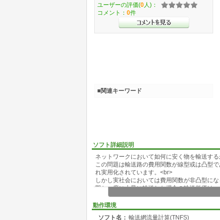
ユーザーの評価(
0
人)：
コメント：
0
件
■関連キーワード
ソフト詳細説明
ネットワークにおいて如何に安く物を輸送する
この問題は輸送路の費用関数が線型或は凸型であれば
れ実用化されています。<br>
しかし実社会においては費用関数が非凸型にな
即ち一度に大量に輸送した場合の輸送単価は、
ところが輸送問題で最も一般的費用関数である
そこでこの問題にBranch&Bound法(分岐限定
動作環境
し、非凸費用関数のネットワーク最小費用流量を
ソフト名：
輸送網流量計算(TNFS)
TNFSは輸送網非凸型費用関数をもつ、最適流量