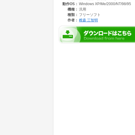
動作OS：
Windows XP/Me/2000/NT/98/95
データ入力には、定式化したモデルを、ほぼそ
機種：
汎用
種類：
フリーソフト
作者：
椎森 三智明