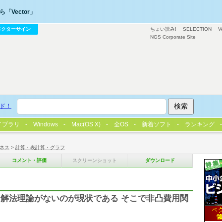
「Vector」
ベクターサイン
ちょい読み!
SELECTION
V
NGS Corporate Site
ド！
イブラリ
Windows
Mac(OS X)
全OS
新着ソフト
ランキング
ネス
>
計算・表計算・グラフ
コメント・評価
スクリーンショット
ダウンロード
解法理論がないのが現状である そこで非凸費用関