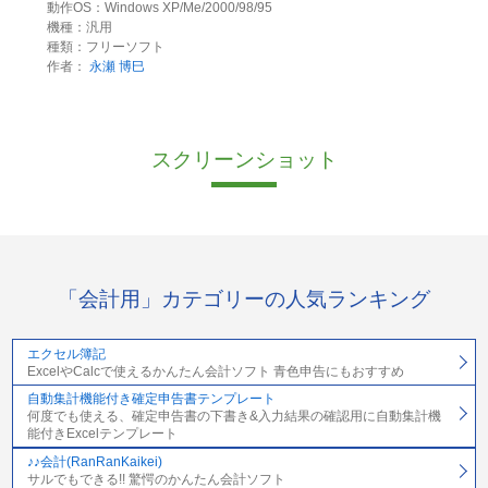
動作OS：Windows XP/Me/2000/98/95
機種：汎用
種類：フリーソフト
作者：
永瀬 博巳
スクリーンショット
「会計用」カテゴリーの人気ランキング
エクセル簿記
ExcelやCalcで使えるかんたん会計ソフト 青色申告にもおすすめ
自動集計機能付き確定申告書テンプレート
何度でも使える、確定申告書の下書き&入力結果の確認用に自動集計機
能付きExcelテンプレート
♪♪会計(RanRanKaikei)
サルでもできる!! 驚愕のかんたん会計ソフト