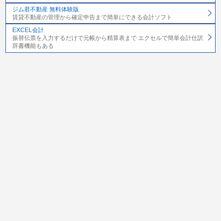
ジム君不動産 無料体験版
賃貸不動産の管理から確定申告まで簡単にできる会計ソフト
EXCEL会計
振替伝票を入力するだけで元帳から精算表まで エクセルで簡単会計仕訳
辞書機能もある