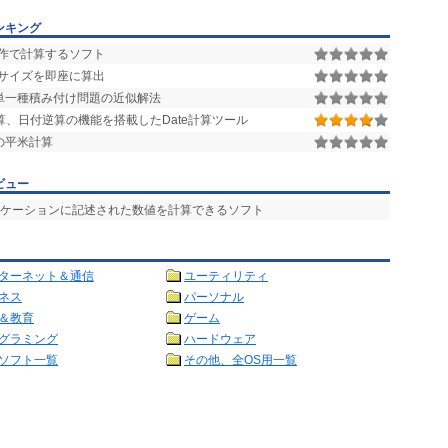
ンキング
作で計算するソフト
サイズを即座に算出
単一種積み付け問題の近似解法
、日付逆算の機能を搭載したDate計算ツール
の平米計算
ビュー
リケーションに記述された数値を計算できるソフト
ターネット＆通信
ユーティリティ
ネス
パーソナル
＆教育
ゲーム
グラミング
ハードウェア
ソフト一覧
その他、全OS用一覧