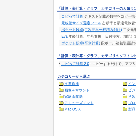
「計算・表計算・グラフ」カテゴリーの人気ラ
コピって計算
テキスト記載の数字をコピー操
電線管サイズ選定ツール
占積率と最適電線管
ポケット段卓(二次元単一種積み付け)
二次元
Eva
年齢計算、年号変換、日付検索、期間計算
ポケット段卓(平米計算)
段ボール箱包装設計
「計算・表計算・グラフ」カテゴリのソフトレ
コピって計算 2.0
- コピーするだけで、アプ
カテゴリーから選ぶ
文書作成
イン
画像＆サウンド
ビジ
家庭＆趣味
学習
アミューズメント
プロ
Mac OS X
製品