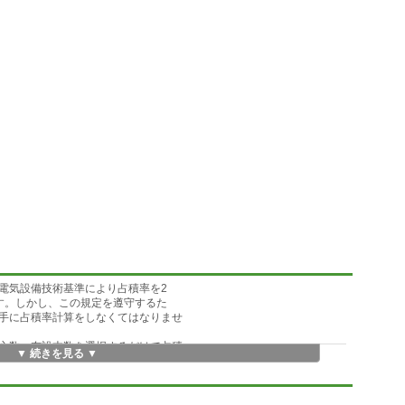
電気設備技術基準により占積率を2
ます。しかし、この規定を遵守するた
手に占積率計算をしなくてはなりませ
心数、布設本数を選択するだけで占積
▼ 続きを見る ▼
のです。