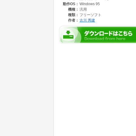
動作OS：
Windows 95
機種：
汎用
種類：
フリーソフト
作者：
古川 秀建