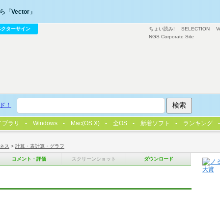
「Vector」
ベクターサイン
ちょい読み!
SELECTION
V
NGS Corporate Site
ド！
イブラリ
Windows
Mac(OS X)
全OS
新着ソフト
ランキング
ネス
>
計算・表計算・グラフ
コメント・評価
スクリーンショット
ダウンロード