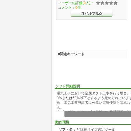
ユーザーの評価(
0
人)：
コメント：
0
件
■関連キーワード
ソフト詳細説明
電気工事において金属ダクト工事を行う場合、
0%または50%以下とするよう定められてい
め、電気工事設計者は分厚い電線便覧と電卓片
ん。
本プログラムはケーブル種類、公称断面積、線
率ごとの最適配線棚サイズを即座に算出するも
動作環境
ソフト名：
配線棚サイズ選定ツール