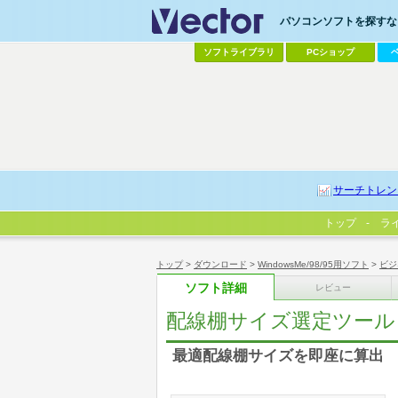
パソコンソフトを探すなら
ソフトライブラリ
PCショップ
サーチトレン
トップ
ラ
トップ
>
ダウンロード
>
WindowsMe/98/95用ソフト
>
ビジ
ソフト詳細
レビュー
配線棚サイズ選定ツール
最適配線棚サイズを即座に算出