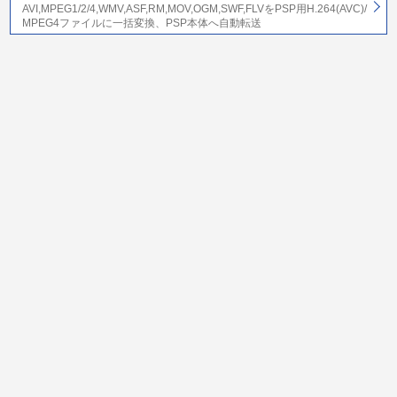
AVI,MPEG1/2/4,WMV,ASF,RM,MOV,OGM,SWF,FLVをPSP用H.264(AVC)/
MPEG4ファイルに一括変換、PSP本体へ自動転送