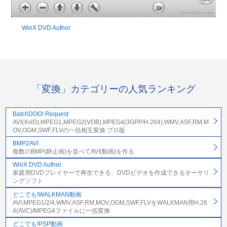
WinX DVD Author
「変換」カテゴリーの人気ランキング
BatchDOO! Request
AVI(XviD),MPEG1,MPEG2(VOB),MPEG4(3GPP/H.264),WMV,ASF,RM,M
OV,OGM,SWF,FLVの一括相互変換 プロ版
BMP2AVI
複数のBMP(静止画)を並べてAVI(動画)を作る
WinX DVD Author
家庭用DVDプレイヤーで再生できる、DVDビデオを作成できるオーサリ
ングソフト
どこでも!WALKMAN動画
AVI,MPEG1/2/4,WMV,ASF,RM,MOV,OGM,SWF,FLVをWALKMAN用H.26
4(AVC)/MPEG4ファイルに一括変換
どこでも!PSP動画