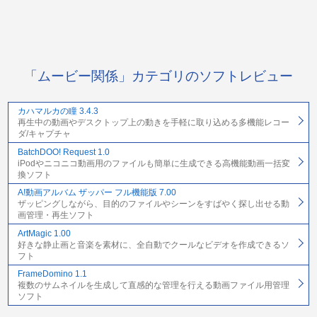
「ムービー関係」カテゴリのソフトレビュー
カハマルカの瞳 3.4.3
再生中の動画やデスクトップ上の動きを手軽に取り込める多機能レコー
ダ/キャプチャ
BatchDOO! Request 1.0
iPodやニコニコ動画用のファイルも簡単に生成できる高機能動画一括変
換ソフト
A!動画アルバム ザッパー フル機能版 7.00
ザッピングしながら、目的のファイルやシーンをすばやく探し出せる動
画管理・再生ソフト
ArtMagic 1.00
好きな静止画と音楽を素材に、全自動でクールなビデオを作成できるソ
フト
FrameDomino 1.1
複数のサムネイルを生成して直感的な管理を行える動画ファイル用管理
ソフト