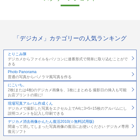
「デジカメ」カテゴリーの人気ランキング
とりこみ隊
デジカメからファイルをパソコンに連番形式で簡単に取り込むことがで
きる
Photo Panorama
普通の写真からパノラマ風写真を作る
にこいち。
2枚(または4枚)のデジカメ画像を、1枚にまとめる 撮影日の挿入も可能
お店プリントの前に!
現場写真アルバム作成くん
デジカメで撮影した写真をエクセル上でA4に3×5=15枚のアルバムにし
説明コメントを記入し印刷できる
デジカメ消去画像かんたん復活2010(☆無料試用版)
間違って消してしまった写真画像の復活にお使いください デジカメ専用
復元ソフト