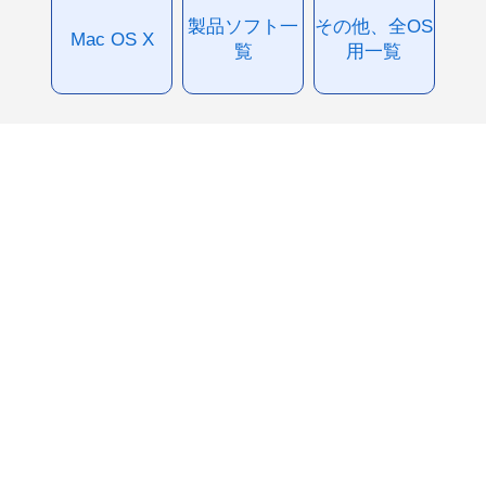
製品ソフト一
その他、全OS
Mac OS X
覧
用一覧