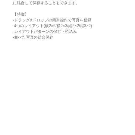
に結合して保存することもできます。
【特徴】
-ドラッグ&ドロップの簡単操作で写真を登録
-4つのレイアウト(横2×2/横2×3/縦2×2/縦3×2)
-レイアウトパターンの保存・読込み
-並べた写真の結合保存