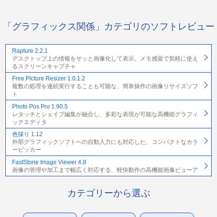
「グラフィックス関係」カテゴリのソフトレビュー
Rapture 2.2.1
デスクトップ上の情報をサッと画像化して表示。メモ感覚で気軽に使え
るスクリーンキャプチャ
Free Picture Resizer 1.0.1.2
複数の処理を連続実行することも可能な、簡単操作の画像リサイズソフ
ト
Photo Pos Pro 1.90.5
レタッチとシェイプ編集が融合し、多彩な表現が可能な高機能グラフィ
ックエディタ
色採り 1.12
外部グラフィックソフトへの自動入力にも対応した、コンパクトなカラ
ーピッカー
FastStone Image Viewer 4.8
画像の管理や加工まで幅広く対応する、軽快動作の高機能画像ビューア
カテゴリーから選ぶ