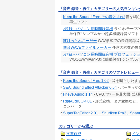
「音声 録音・再生」カテゴリーの人気ランキン
Keep the Sound! Free その音とまれ!
音を鳴ら
再生ソフト
♪超録 - パソコン長時間録音機
ラジオ/テープ/M
単保存! シンプルかつ超多機能録音ソフト
ぽけっとれこーだー
WAV形式での長時間録
無音WAVEファイルメーカー
任意の秒数の無音
♪超録 - パソコン長時間録音機 プロフェッシ
V/OGG/WMA/MP3)に簡単保存! シン
「音声 録音・再生」カテゴリのソフトレビュー
Keep the Sound! Free 1.02
- 音を鳴らしたま
SEA: Sound Effect Attacker 0.54
- パーティ
Frieve Audio 1.14
- CPUパワーを最大限に
Rip!AudiCO 4.01
- 形式変換、タグ変換など
コンバータ
SuperTagEditor 2.01、Shuriken Pro2、Spam Ma
カテゴリーから選ぶ
文書作成
イン