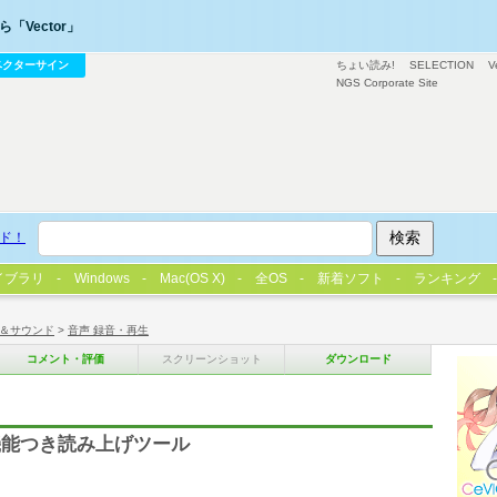
「Vector」
ベクターサイン
ちょい読み!
SELECTION
V
NGS Corporate Site
ド！
イブラリ
Windows
Mac(OS X)
全OS
新着ソフト
ランキング
＆サウンド
>
音声 録音・再生
コメント・評価
スクリーンショット
ダウンロード
機能つき読み上げツール