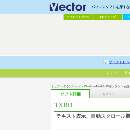
パソコンソフトを探すなら
ソフトライブラリ
PCショップ
サーチトレン
トップ
ラ
トップ
>
ダウンロード
>
WindowsMe/98/95用ソフト
>
画像
ソフト詳細
レビュー
TXRD
テキスト表示、自動スクロール