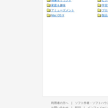
画像＆サウンド
ビジ
家庭＆趣味
学習
アミューズメント
プロ
Mac OS X
製品
利用者の方へ
|
ソフト作者・ソフトハウ
お問い合わせ
|
RSS
|
インフォメーシ