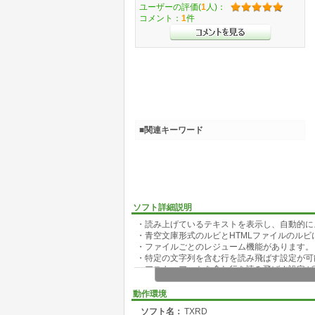
ユーザーの評価(
1
人)：
コメント：
1
件
■関連キーワード
ソフト詳細説明
・読み上げているテキストを表示し、自動的に
・青空文庫形式のルビとHTMLファイルのルビ
・ファイルごとのレジューム機能があります。
・特定の文字列を含む行を読み飛ばす設定が可
・アスキーアートを含む行を読み飛ばす設定が可
・InternetExplorerと組み合わせて簡易
・ASPI5に対応したテキスト読み上げエンジ
動作環境
ソフト名：
TXRD