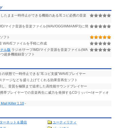
グ
したまま一時停止ができる機能のある耳コピ必携の音楽
D/マイク音源を音楽ファイル(WAV/OGG/WMA/MP3)に簡
音ソフト
 WAVEファイルを手軽に作成
ョナル版
ラジオ/テープ/MD/マイク音源を音楽ファイル(WA
プルかつ超多機能録音ソフト
まの状態で一時停止できる“耳コピ支援”WAVEプレイヤー
やステージなどを盛り上げてくれる効果音再生ソフト
活用し、音質を極限まで追求した高性能サウンドプレイヤー
、携帯プレイヤーでの音楽再生に威力を発揮するCDリッパー/オーディオ
il Killer 1.10
-
ターネット＆通信
ユーティリティ