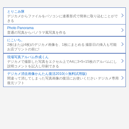
とりこみ隊
デジカメからファイルをパソコンに連番形式で簡単に取り込むことがで
きる
Photo Panorama
普通の写真からパノラマ風写真を作る
にこいち。
2枚(または4枚)のデジカメ画像を、1枚にまとめる 撮影日の挿入も可能
お店プリントの前に!
現場写真アルバム作成くん
デジカメで撮影した写真をエクセル上でA4に3×5=15枚のアルバムにし
説明コメントを記入し印刷できる
デジカメ消去画像かんたん復活2010(☆無料試用版)
間違って消してしまった写真画像の復活にお使いください デジカメ専用
復元ソフト