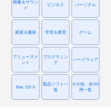
画像＆サウン
ビジネス
パーソナル
ド
家庭＆趣味
学習＆教育
ゲーム
アミューズメ
プログラミン
ハードウェア
ント
グ
製品ソフト一
その他、全OS
Mac OS X
覧
用一覧