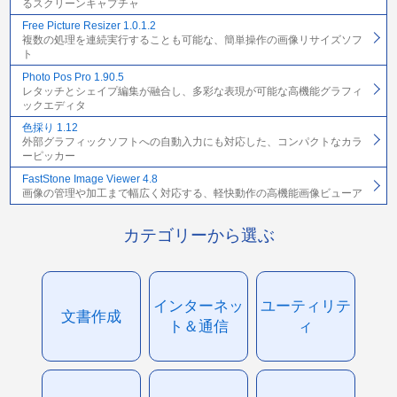
るスクリーンキャプチャ
Free Picture Resizer 1.0.1.2
複数の処理を連続実行することも可能な、簡単操作の画像リサイズソフ
ト
Photo Pos Pro 1.90.5
レタッチとシェイプ編集が融合し、多彩な表現が可能な高機能グラフィ
ックエディタ
色採り 1.12
外部グラフィックソフトへの自動入力にも対応した、コンパクトなカラ
ーピッカー
FastStone Image Viewer 4.8
画像の管理や加工まで幅広く対応する、軽快動作の高機能画像ビューア
カテゴリーから選ぶ
インターネッ
ユーティリテ
文書作成
ト＆通信
ィ