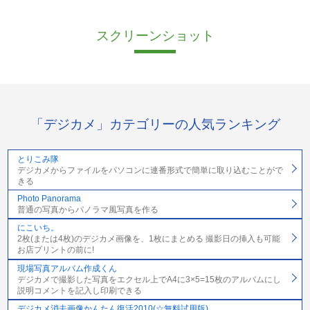
スクリーンショット
「デジカメ」カテゴリーの人気ランキング
とりこみ隊
デジカメからファイルをパソコンに連番形式で簡単に取り込むことがで
きる
Photo Panorama
普通の写真からパノラマ風写真を作る
にこいち。
2枚(または4枚)のデジカメ画像を、1枚にまとめる 撮影日の挿入も可能
お店プリントの前に!
現場写真アルバム作成くん
デジカメで撮影した写真をエクセル上でA4に3×5=15枚のアルバムにし
説明コメントを記入し印刷できる
デジカメ消去画像かんたん復活2010(☆無料試用版)