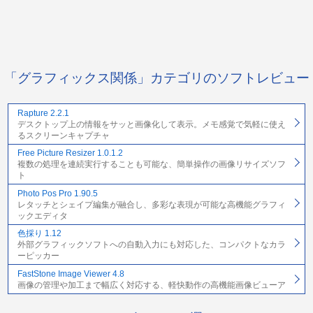
「グラフィックス関係」カテゴリのソフトレビュー
Rapture 2.2.1
デスクトップ上の情報をサッと画像化して表示。メモ感覚で気軽に使え
るスクリーンキャプチャ
Free Picture Resizer 1.0.1.2
複数の処理を連続実行することも可能な、簡単操作の画像リサイズソフ
ト
Photo Pos Pro 1.90.5
レタッチとシェイプ編集が融合し、多彩な表現が可能な高機能グラフィ
ックエディタ
色採り 1.12
外部グラフィックソフトへの自動入力にも対応した、コンパクトなカラ
ーピッカー
FastStone Image Viewer 4.8
画像の管理や加工まで幅広く対応する、軽快動作の高機能画像ビューア