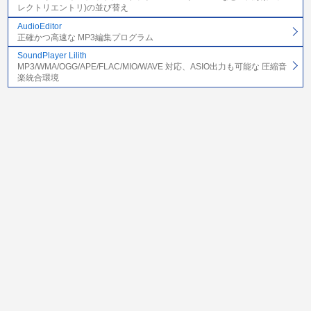
レクトリエントリ)の並び替え
AudioEditor
正確かつ高速な MP3編集プログラム
SoundPlayer Lilith
MP3/WMA/OGG/APE/FLAC/MIO/WAVE 対応、ASIO出力も可能な 圧縮音
楽統合環境