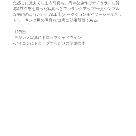
た感じに見えてしまう写真も、簡単な操作でナチュラルな質
感&存在感を持った写真へとワンランクアップ!一見シンプル
な発想のようだが、WEB上(オークション用やソーシャルネッ
トワーキング用の写真)では実に効果覿面である。
【特徴】
-デジカメ写真にドロップシャドウイン!
-アイコンにドロップするだけの簡単操作