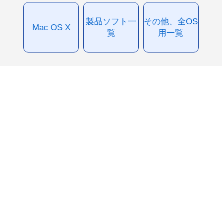
製品ソフト一
その他、全OS
Mac OS X
覧
用一覧