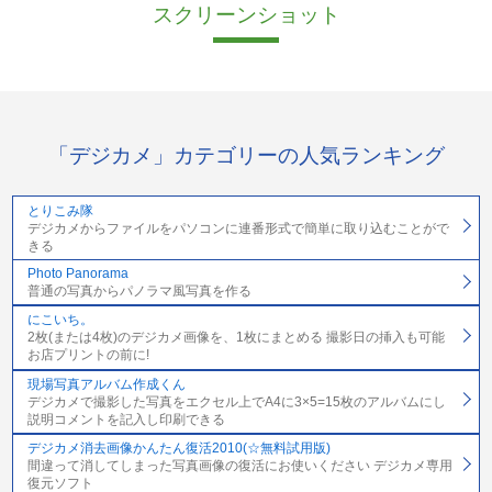
スクリーンショット
「デジカメ」カテゴリーの人気ランキング
とりこみ隊
デジカメからファイルをパソコンに連番形式で簡単に取り込むことがで
きる
Photo Panorama
普通の写真からパノラマ風写真を作る
にこいち。
2枚(または4枚)のデジカメ画像を、1枚にまとめる 撮影日の挿入も可能
お店プリントの前に!
現場写真アルバム作成くん
デジカメで撮影した写真をエクセル上でA4に3×5=15枚のアルバムにし
説明コメントを記入し印刷できる
デジカメ消去画像かんたん復活2010(☆無料試用版)
間違って消してしまった写真画像の復活にお使いください デジカメ専用
復元ソフト