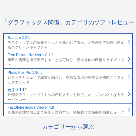
「グラフィックス関係」カテゴリのソフトレビュー
Rapture 2.2.1
デスクトップ上の情報をサッと画像化して表示。メモ感覚で気軽に使え
るスクリーンキャプチャ
Free Picture Resizer 1.0.1.2
複数の処理を連続実行することも可能な、簡単操作の画像リサイズソフ
ト
Photo Pos Pro 1.90.5
レタッチとシェイプ編集が融合し、多彩な表現が可能な高機能グラフィ
ックエディタ
色採り 1.12
外部グラフィックソフトへの自動入力にも対応した、コンパクトなカラ
ーピッカー
FastStone Image Viewer 4.8
画像の管理や加工まで幅広く対応する、軽快動作の高機能画像ビューア
カテゴリーから選ぶ