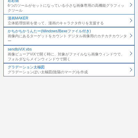
彩彩畑
6つのツールがセットになっている小さな画像専用の高機能グラフィッ
クツール
漫画MAKER
立体処理技術を使って、漫画のキャラクタ作りを支援する
かちかちかうんたー(Windows用exeファイル付き)
画像内にあるターゲットをカウント デジタル画像用のカチカチカウンタ
ー
sendtoViX.vbs
画像ビューアViXで開く時に、対象がファイルなら画像ウィンドウで、
フォルダならメインウィンドウで開く
グラデーション太極図
グラデーションぽい太極図(陰陽のマーク)を作成