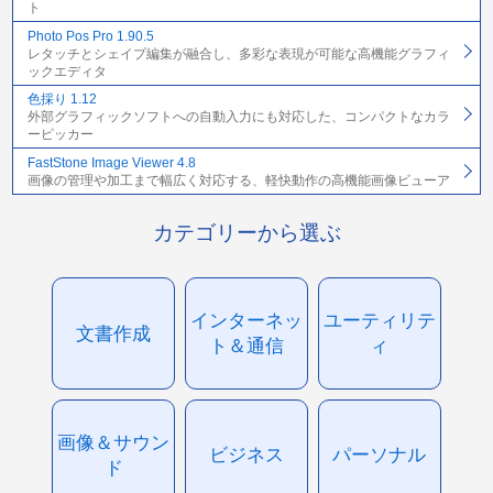
ト
Photo Pos Pro 1.90.5
レタッチとシェイプ編集が融合し、多彩な表現が可能な高機能グラフィ
ックエディタ
色採り 1.12
外部グラフィックソフトへの自動入力にも対応した、コンパクトなカラ
ーピッカー
FastStone Image Viewer 4.8
画像の管理や加工まで幅広く対応する、軽快動作の高機能画像ビューア
カテゴリーから選ぶ
インターネッ
ユーティリテ
文書作成
ト＆通信
ィ
画像＆サウン
ビジネス
パーソナル
ド