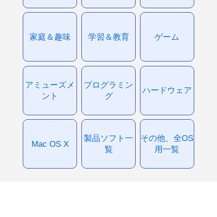
家庭＆趣味
学習＆教育
ゲーム
アミューズメ
プログラミン
ハードウェア
ント
グ
製品ソフト一
その他、全OS
Mac OS X
覧
用一覧