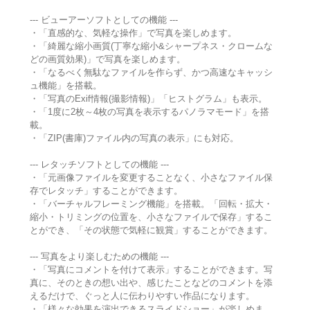
--- ビューアーソフトとしての機能 ---
・「直感的な、気軽な操作」で写真を楽しめます。
・「綺麗な縮小画質(丁寧な縮小&シャープネス・クロームな
どの画質効果)」で写真を楽しめます。
・「なるべく無駄なファイルを作らず、かつ高速なキャッシ
ュ機能」を搭載。
・「写真のExif情報(撮影情報)」「ヒストグラム」も表示。
・「1度に2枚～4枚の写真を表示するパノラマモード」を搭
載。
・「ZIP(書庫)ファイル内の写真の表示」にも対応。
--- レタッチソフトとしての機能 ---
・「元画像ファイルを変更することなく、小さなファイル保
存でレタッチ」することができます。
・「バーチャルフレーミング機能」を搭載。「回転・拡大・
縮小・トリミングの位置を、小さなファイルで保存」するこ
とができ、「その状態で気軽に観賞」することができます。
--- 写真をより楽しむための機能 ---
・「写真にコメントを付けて表示」することができます。写
真に、そのときの想い出や、感じたことなどのコメントを添
えるだけで、ぐっと人に伝わりやすい作品になります。
・「様々な効果を演出できるスライドショー」が楽しめま