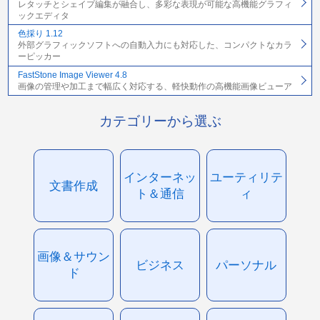
レタッチとシェイプ編集が融合し、多彩な表現が可能な高機能グラフィ
ックエディタ
色採り 1.12
外部グラフィックソフトへの自動入力にも対応した、コンパクトなカラ
ーピッカー
FastStone Image Viewer 4.8
画像の管理や加工まで幅広く対応する、軽快動作の高機能画像ビューア
カテゴリーから選ぶ
インターネッ
ユーティリテ
文書作成
ト＆通信
ィ
画像＆サウン
ビジネス
パーソナル
ド