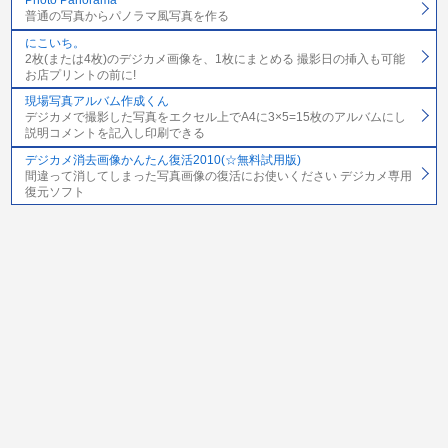
Photo Panorama
普通の写真からパノラマ風写真を作る
にこいち。
2枚(または4枚)のデジカメ画像を、1枚にまとめる 撮影日の挿入も可能
お店プリントの前に!
現場写真アルバム作成くん
デジカメで撮影した写真をエクセル上でA4に3×5=15枚のアルバムにし
説明コメントを記入し印刷できる
デジカメ消去画像かんたん復活2010(☆無料試用版)
間違って消してしまった写真画像の復活にお使いください デジカメ専用
復元ソフト