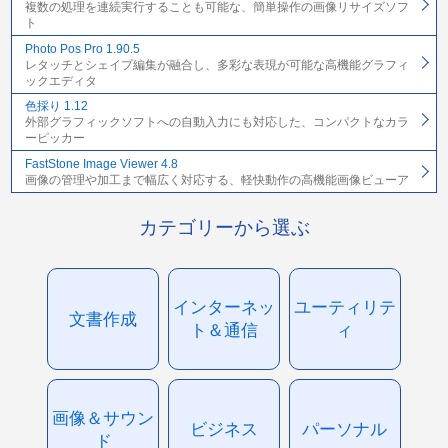
複数の処理を連続実行することも可能な、簡単操作の画像リサイズソフ
ト
Photo Pos Pro 1.90.5
レタッチとシェイプ編集が融合し、多彩な表現が可能な高機能グラフィ
ックエディタ
色採り 1.12
外部グラフィックソフトへの自動入力にも対応した、コンパクトなカラ
ーピッカー
FastStone Image Viewer 4.8
画像の管理や加工まで幅広く対応する、軽快動作の高機能画像ビューア
カテゴリーから選ぶ
インターネッ
ユーティリテ
文書作成
ト＆通信
ィ
画像＆サウン
ビジネス
パーソナル
ド