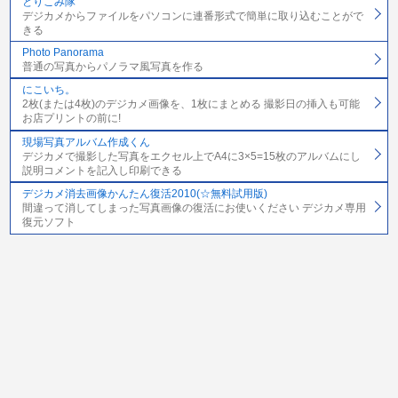
とりこみ隊
デジカメからファイルをパソコンに連番形式で簡単に取り込むことがで
きる
Photo Panorama
普通の写真からパノラマ風写真を作る
にこいち。
2枚(または4枚)のデジカメ画像を、1枚にまとめる 撮影日の挿入も可能
お店プリントの前に!
現場写真アルバム作成くん
デジカメで撮影した写真をエクセル上でA4に3×5=15枚のアルバムにし
説明コメントを記入し印刷できる
デジカメ消去画像かんたん復活2010(☆無料試用版)
間違って消してしまった写真画像の復活にお使いください デジカメ専用
復元ソフト