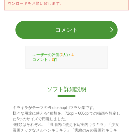
ウンロードをお願い致します。
コメント
ユーザーの評価(
人)：
2
4
コメント：
件
2
ソフト詳細説明
キラキラがテーマのPhotoshop用ブラシ集です。
様々な用途に使える4種類を、72dpi～600dpiでの描画を想定し
た6つのサイズで用意しました。
4種類はそれぞれ、「汎用的に使える写実的キラキラ」「少女
漫画チックなメルヘンキラキラ」「実線のみの漫画的キラキ