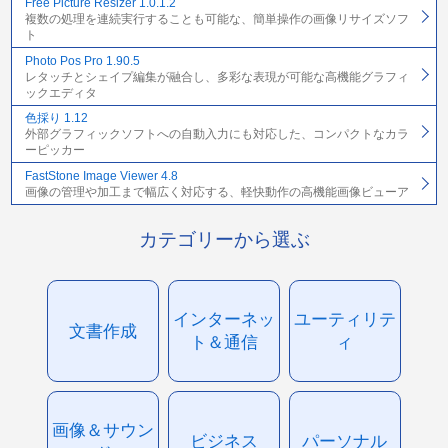
Free Picture Resizer 1.0.1.2
複数の処理を連続実行することも可能な、簡単操作の画像リサイズソフ
ト
Photo Pos Pro 1.90.5
レタッチとシェイプ編集が融合し、多彩な表現が可能な高機能グラフィ
ックエディタ
色採り 1.12
外部グラフィックソフトへの自動入力にも対応した、コンパクトなカラ
ーピッカー
FastStone Image Viewer 4.8
画像の管理や加工まで幅広く対応する、軽快動作の高機能画像ビューア
カテゴリーから選ぶ
インターネッ
ユーティリテ
文書作成
ト＆通信
ィ
画像＆サウン
ビジネス
パーソナル