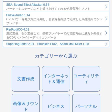
SEA: Sound Effect Attacker 0.54
パーティやステージなどを盛り上げてくれる効果音再生ソフト
Frieve Audio 1.14
CPUパワーを最大限に活用し、音質を極限まで追求した高性能サウンド
プレイヤー
Rip!AudiCO 4.01
形式変換、タグ変換など、携帯プレイヤーでの音楽再生に威力を発揮す
るCDリッパー/オーディオコンバータ
SuperTagEditor 2.01、Shuriken Pro2、Spam Mail Killer 1.10
カテゴリーから選ぶ
インターネッ
ユーティリテ
文書作成
ト＆通信
ィ
画像＆サウン
ビジネス
パーソナル
ド