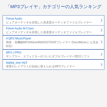
「MP3プレイヤ」カテゴリーの人気ランキング
Frieve Audio
ピュアオーディオを目指した高音質オーディオファイルプレイヤー
Frieve Audio M-Class
ピュアオーディオを目指した高音質オーディオファイルプレイヤー
A QRS MusicPlayer
簡単・高機能MP3/Wave/Midi/SGT/SGPプレイヤー DirectMusicにも完全
対応!
MP3-J PRO
サンプラー、エフェクタ―のついたダブルプレーヤー型DJソフト
tagtag_pop mp3
背景やレイアウトが自由に変えられるMP3プレイヤー