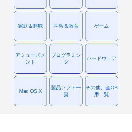
家庭＆趣味
学習＆教育
ゲーム
アミューズメ
プログラミン
ハードウェア
ント
グ
製品ソフト一
その他、全OS
Mac OS X
覧
用一覧