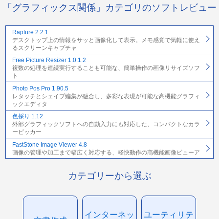
「グラフィックス関係」カテゴリのソフトレビュー
Rapture 2.2.1
デスクトップ上の情報をサッと画像化して表示。メモ感覚で気軽に使え
るスクリーンキャプチャ
Free Picture Resizer 1.0.1.2
複数の処理を連続実行することも可能な、簡単操作の画像リサイズソフ
ト
Photo Pos Pro 1.90.5
レタッチとシェイプ編集が融合し、多彩な表現が可能な高機能グラフィ
ックエディタ
色採り 1.12
外部グラフィックソフトへの自動入力にも対応した、コンパクトなカラ
ーピッカー
FastStone Image Viewer 4.8
画像の管理や加工まで幅広く対応する、軽快動作の高機能画像ビューア
カテゴリーから選ぶ
インターネッ
ユーティリテ