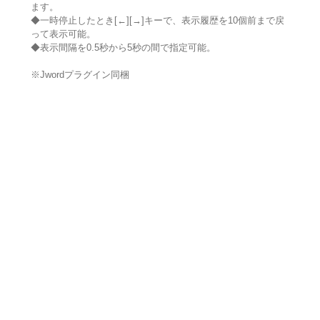
ます。
◆一時停止したとき[←][→]キーで、表示履歴を10個前まで戻
って表示可能。
◆表示間隔を0.5秒から5秒の間で指定可能。
※Jwordプラグイン同梱