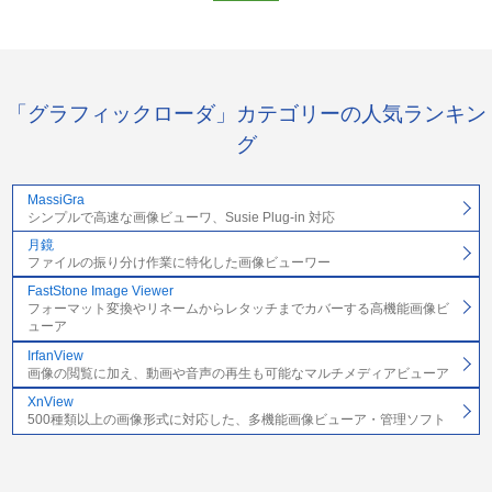
「グラフィックローダ」カテゴリーの人気ランキン
グ
MassiGra
シンプルで高速な画像ビューワ、Susie Plug-in 対応
月鏡
ファイルの振り分け作業に特化した画像ビューワー
FastStone Image Viewer
フォーマット変換やリネームからレタッチまでカバーする高機能画像ビ
ューア
IrfanView
画像の閲覧に加え、動画や音声の再生も可能なマルチメディアビューア
XnView
500種類以上の画像形式に対応した、多機能画像ビューア・管理ソフト