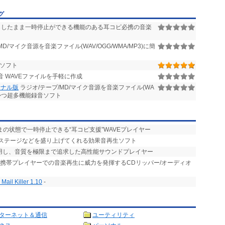
グ
したまま一時停止ができる機能のある耳コピ必携の音楽
D/マイク音源を音楽ファイル(WAV/OGG/WMA/MP3)に簡
音ソフト
 WAVEファイルを手軽に作成
ョナル版
ラジオ/テープ/MD/マイク音源を音楽ファイル(WA
プルかつ超多機能録音ソフト
まの状態で一時停止できる“耳コピ支援”WAVEプレイヤー
やステージなどを盛り上げてくれる効果音再生ソフト
活用し、音質を極限まで追求した高性能サウンドプレイヤー
、携帯プレイヤーでの音楽再生に威力を発揮するCDリッパー/オーディオ
il Killer 1.10
-
ターネット＆通信
ユーティリティ