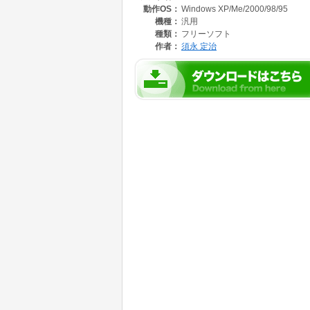
動作OS：
Windows XP/Me/2000/98/95
、ビブラートなどの効果を加えることができま
機種：
汎用
種類：
フリーソフト
作者：
須永 定治