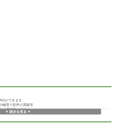
AV)ができます。
科や物理で音声の実験等
分の周波数を表示す
▼ 続きを見る ▼
不要な無音部分などを
レモロ、エコー、コーラス