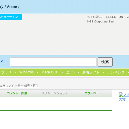
「Vector」
ベクターサイン
ちょい読み!
SELECTION
V
NGS Corporate Site
ド！
イブラリ
Windows
Mac(OS X)
全OS
新着ソフト
ランキング
＆サウンド
>
音声 録音・再生
コメント・評価
スクリーンショット
ダウンロード