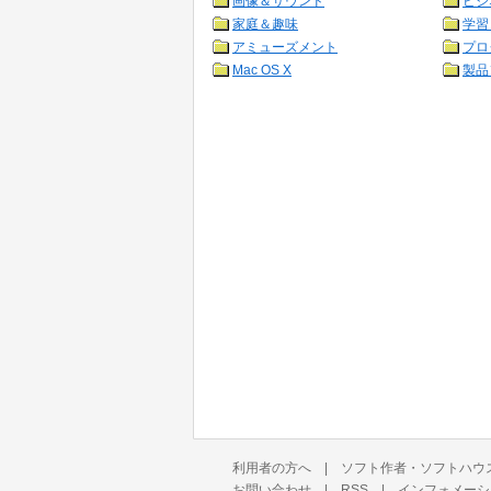
画像＆サウンド
ビジ
家庭＆趣味
学習
アミューズメント
プロ
Mac OS X
製品
利用者の方へ
|
ソフト作者・ソフトハウ
お問い合わせ
|
RSS
|
インフォメーシ