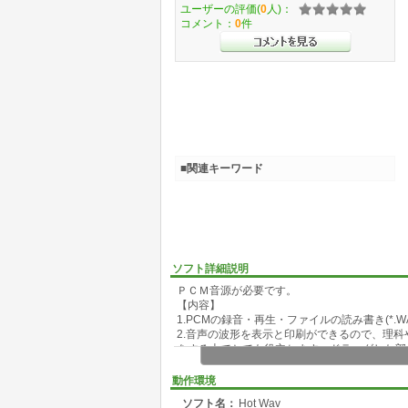
ユーザーの評価(
0
人)：
コメント：
0
件
■関連キーワード
ソフト詳細説明
ＰＣＭ音源が必要です。
【内容】
1.PCMの録音・再生・ファイルの読み書き(*.W
2.音声の波形を表示と印刷ができるので、理
をする上でとても役立ちます。ドラッグした部
ることもできます。
3.任意の部分を削除することができるので、
動作環境
削除するときなどに便利です。
ソフト名：
Hot Wav
4.録音したデータにボイスチェンジャー、ト