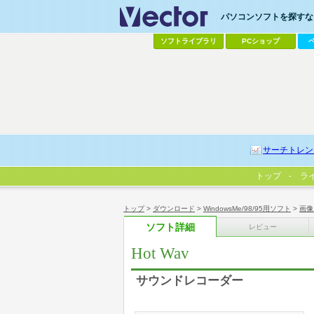
パソコンソフトを探すなら
ソフトライブラリ
PCショップ
サーチトレン
トップ
ラ
トップ
>
ダウンロード
>
WindowsMe/98/95用ソフト
>
画像
ソフト詳細
レビュー
Hot Wav
サウンドレコーダー