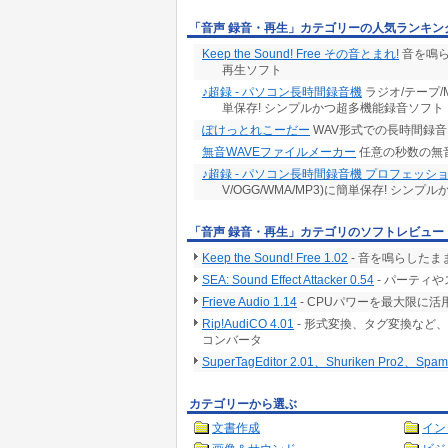
「音声 録音・再生」カテゴリーの人気ランキン
Keep the Sound! Free その音とまれ!
音を鳴ら
再生ソフト
♪超録 - パソコン長時間録音機
ラジオ/テープ/M
単保存! シンプルかつ超多機能録音ソフト
ぽけっとれこーだー
WAV形式での長時間録
無音WAVEファイルメーカー
任意の秒数の無音
♪超録 - パソコン長時間録音機 プロフェッシ
V/OGG/WMA/MP3)に簡単保存! シン
「音声 録音・再生」カテゴリのソフトレビュー
Keep the Sound! Free 1.02
- 音を鳴らしたま
SEA: Sound Effect Attacker 0.54
- パーティ
Frieve Audio 1.14
- CPUパワーを最大限に
Rip!AudiCO 4.01
- 形式変換、タグ変換など
コンバータ
SuperTagEditor 2.01、Shuriken Pro2、Spam Ma
カテゴリーから選ぶ
文書作成
イン