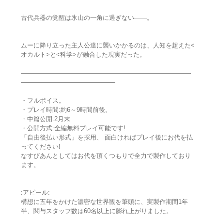
古代兵器の覚醒は氷山の一角に過ぎない――。
ムーに降り立った主人公達に襲いかかるのは、人知を超えた<
オカルト>と<科学>が融合した現実だった。
―――――――――――――――――――――――――――
―――――――――――――――
・フルボイス。
・プレイ時間:約6～9時間前後。
・中篇公開:2月末
・公開方式:全編無料プレイ可能です!
「自由後払い形式」を採用、 面白ければプレイ後にお代を払
ってください!
なすびあんとしてはお代を頂くつもりで全力で製作しており
ます。
:アピール:
構想に五年をかけた濃密な世界観を筆頭に、実製作期間1年
半、関与スタッフ数は60名以上に膨れ上がりました。