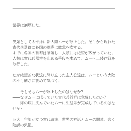
―――――――――――――――――――――――――――
―――――――――――――――
世界は崩壊した。
突如として太平洋に新大陸ムーが浮上した。そこから現れた
古代兵器群に各国の軍隊は敗北を喫する。
すでに各国の首都は陥落し、人類には絶望が広がっていた。
人類は古代兵器群を止める手段を求めて、ムーへ上陸作戦を
敢行した。
だが絶望的な状況に降り立った主人公達は、ムーという大陸
の不可解さに改めて気づく。
――そもそもムーが浮上したのはなぜか?
――なぜムーに眠っていた古代兵器群は覚醒したのか?
――海の底に沈んでいたムーに生態系が完成しているのはな
ぜか?
巨大十字架が立つ古代遺跡、世界の神話とムーの関連、蠢く
陰謀の気配。