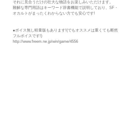
それに見合うだけの壮大な物語をお楽しみいただけます。
難解な専門用語はキーワード辞書機能で説明しており、SF・
オカルトがまったくわからない方でも安心です!
●ボイス無し軽量版もあります!(でもオススメは重くても断然
フルボイスです!)
http://www.freem.ne.jp/win/game/4556