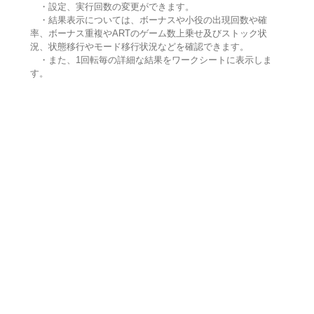
・設定、実行回数の変更ができます。
・結果表示については、ボーナスや小役の出現回数や確
率、ボーナス重複やARTのゲーム数上乗せ及びストック状
況、状態移行やモード移行状況などを確認できます。
・また、1回転毎の詳細な結果をワークシートに表示しま
す。