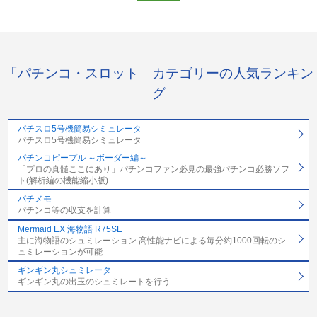
「パチンコ・スロット」カテゴリーの人気ランキン
グ
パチスロ5号機簡易シミュレータ
パチスロ5号機簡易シミュレータ
パチンコピープル ～ボーダー編～
「プロの真髄ここにあり」パチンコファン必見の最強パチンコ必勝ソフ
ト(解析編の機能縮小版)
パチメモ
パチンコ等の収支を計算
Mermaid EX 海物語 R75SE
主に海物語のシュミレーション 高性能ナビによる毎分約1000回転のシ
ュミレーションが可能
ギンギン丸シュミレータ
ギンギン丸の出玉のシュミレートを行う