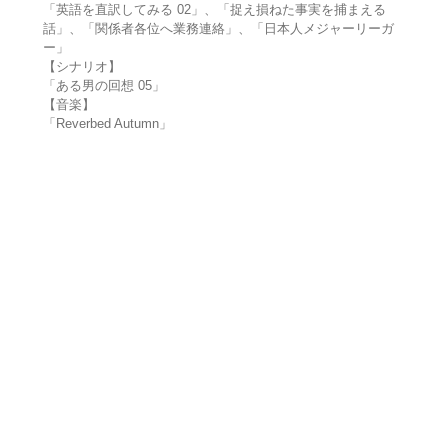
「英語を直訳してみる 02」、「捉え損ねた事実を捕まえる
話」、「関係者各位へ業務連絡」、「日本人メジャーリーガ
ー」
【シナリオ】
「ある男の回想 05」
【音楽】
「Reverbed Autumn」