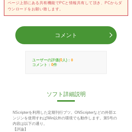
ページ上部にある共有機能でPCと情報共有して頂き、PCからダ
ウンロードをお願い致します。
コメント
ユーザーの評価(
人)：
0
0
コメント：
件
0
ソフト詳細説明
NScripterを利用した定期刊行ブツ。ONScripterなどの外部エ
ンジンを使用すればWin以外の環境でも動作します。第5号の
内容は以下の通り。
【評論】