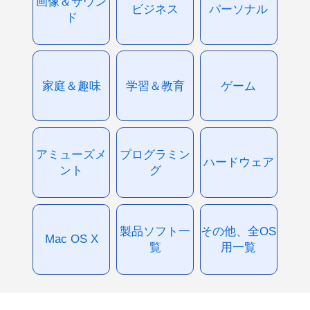
画像＆サウン
ビジネス
パーソナル
ド
家庭＆趣味
学習＆教育
ゲーム
アミューズメ
プログラミン
ハードウェア
ント
グ
製品ソフト一
その他、全OS
Mac OS X
覧
用一覧