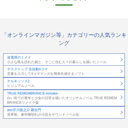
「オンラインマガジン等」カテゴリーの人気ランキ
ング
送電塔のミメイ
小さな島を訪れた娘と、そこに住む人々の暮らしを描いたノベル
デスクトップ 全自動4コマ
言葉を入力して4コママンガを簡単生成するソフト
ナルキッソス2
ビジュアルノベル
TRUE REMEMBRANCE-remake-
白い街での青年と少女の日常を描いたオリジナルノベル TRUE REMEM
BRANCEリメイク版
asn芥川龍之介 羅生門
世界初、著作権切れの小説をサウンドノベル化