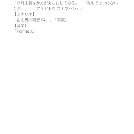
「相対主義をかんがえなおしてみる」、「教えてはいけない
もの」、「『アリガトウ スミマセン』」
【シナリオ】
「ある男の回想 04」、「事実」
【音楽】
「Format X」