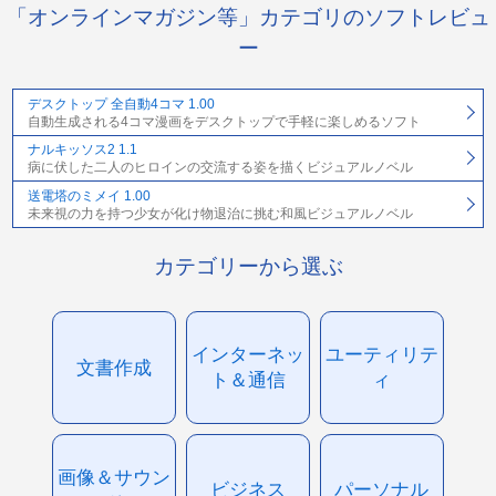
「オンラインマガジン等」カテゴリのソフトレビュ
ー
デスクトップ 全自動4コマ 1.00
自動生成される4コマ漫画をデスクトップで手軽に楽しめるソフト
ナルキッソス2 1.1
病に伏した二人のヒロインの交流する姿を描くビジュアルノベル
送電塔のミメイ 1.00
未来視の力を持つ少女が化け物退治に挑む和風ビジュアルノベル
カテゴリーから選ぶ
インターネッ
ユーティリテ
文書作成
ト＆通信
ィ
画像＆サウン
ビジネス
パーソナル