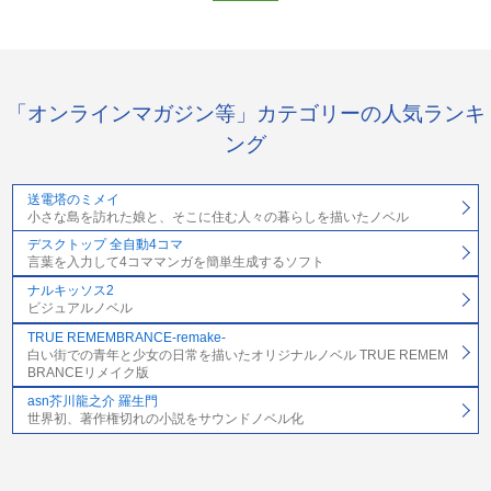
「オンラインマガジン等」カテゴリーの人気ランキ
ング
送電塔のミメイ
小さな島を訪れた娘と、そこに住む人々の暮らしを描いたノベル
デスクトップ 全自動4コマ
言葉を入力して4コママンガを簡単生成するソフト
ナルキッソス2
ビジュアルノベル
TRUE REMEMBRANCE-remake-
白い街での青年と少女の日常を描いたオリジナルノベル TRUE REMEM
BRANCEリメイク版
asn芥川龍之介 羅生門
世界初、著作権切れの小説をサウンドノベル化