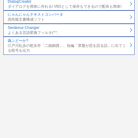
DialogCreator
ダイアログを簡単に作れる! VBSとして保存もできるので配布も簡単!
にゃんにゃんテキストコンバータ
高性能文書構成ソフト
Sentence Changer
よくある言語変換フィルタ(^^;
偽ンどーか?
江戸川乱歩の処女作「二銭銅貨」、短編「算盤が恋を語る話」に出てく
る暗号を出力