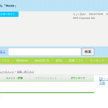
「Vector」
ベクターサイン
ちょい読み!
SELECTION
V
NGS Corporate Site
ド！
イブラリ
Windows
Mac(OS X)
全OS
新着ソフト
ランキング
ューズメント
>
起動・終了ロゴ
コメント・評価
スクリーンショット
ダウンロード
示