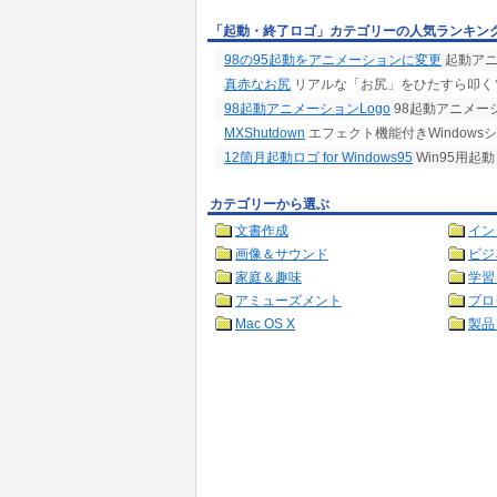
「起動・終了ロゴ」カテゴリーの人気ランキン
98の95起動をアニメーションに変更
起動アニ
真赤なお尻
リアルな「お尻」をひたすら叩くソ
98起動アニメーションLogo
98起動アニメーショ
MXShutdown
エフェクト機能付きWindows
12箇月起動ロゴ for Windows95
Win95用起動
カテゴリーから選ぶ
文書作成
イン
画像＆サウンド
ビジ
家庭＆趣味
学習
アミューズメント
プロ
Mac OS X
製品