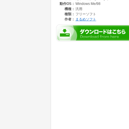
動作OS：
Windows Me/98
/T2:n → Waiting-LOGOの表示時間(未設定時=15
/T3:n → Shutdown-LOGOの表示時間(未設定時=
機種：
汎用
種類：
フリーソフト
□ <F>を設定していない場合は、1/4スケー
作者：
まるめソフト
□ <A>を設定していない場合は、20フレーム
(ただし、フレーム数が20以下の場合は最大フ
□ 表示中に表示画面をクリックすると、表示を
※JWordプラグイン同梱