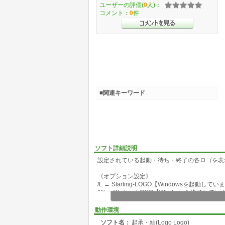
ユーザーの評価(
0
人)：
コメント：
0
件
■関連キーワード
ソフト詳細説明
設定されている起動・待ち・終了の各ロゴを表
《オプション設定》
/L → Starting-LOGO【Windowsを起動し
/W → Waiting-LOGO【Windowsを終了し
/S → Shutdown-LOGO【電源を切る準備が
/F → フルスクリーンで表示
動作環境
/A → Starting-LOGOのすべてのフレームを表示
ソフト名：
起承・結(Logo Logo)
/T1:n → Starting-LOGOのフレーム表示間隔(未