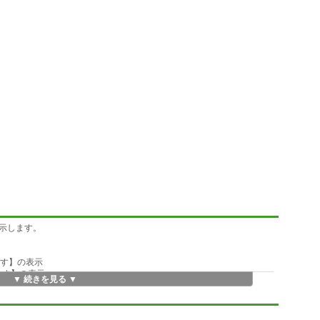
示します。
ています】の表示
ています】の表示
▼ 続きを見る ▼
できました】の表示
設定時=200ms)