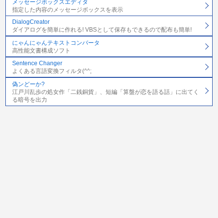
メッセージボックスエディタ
指定した内容のメッセージボックスを表示
DialogCreator
ダイアログを簡単に作れる! VBSとして保存もできるので配布も簡単!
にゃんにゃんテキストコンバータ
高性能文書構成ソフト
Sentence Changer
よくある言語変換フィルタ(^^;
偽ンどーか?
江戸川乱歩の処女作「二銭銅貨」、短編「算盤が恋を語る話」に出てく
る暗号を出力