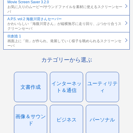
Movie Screen Saver 3.2.0
お気に入りのムービー/サウンドファイルを素材に使えるスクリーンセー
バ
A.P.S. vol.2 海腹川背さんセーバー
かわいらしい「海腹川背さん」が縦横無尽に走り回り、ぶつかり合うス
クリーンセーバ
街創造 1
画面上に「街」が作られ、発展していく様子を眺められるスクリーンセ
ーバ
カテゴリーから選ぶ
インターネッ
ユーティリテ
文書作成
ト＆通信
ィ
画像＆サウン
ビジネス
パーソナル
ド