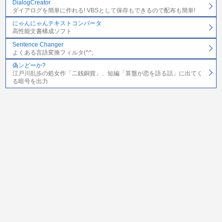
DialogCreator
ダイアログを簡単に作れる! VBSとして保存もできるので配布も簡単!
にゃんにゃんテキストコンバータ
高性能文書構成ソフト
Sentence Changer
よくある言語変換フィルタ(^^;
偽ンどーか?
江戸川乱歩の処女作「二銭銅貨」、短編「算盤が恋を語る話」に出てく
る暗号を出力