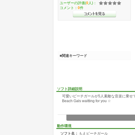
ユーザーの評価(
0
人)：
コメント：
0
件
■関連キーワード
ソフト詳細説明
可愛いビーチガールが5人素敵な音楽に乗せ
Beach Gals waitting for you ☆
動作環境
ソフト名：
もえビーチガール