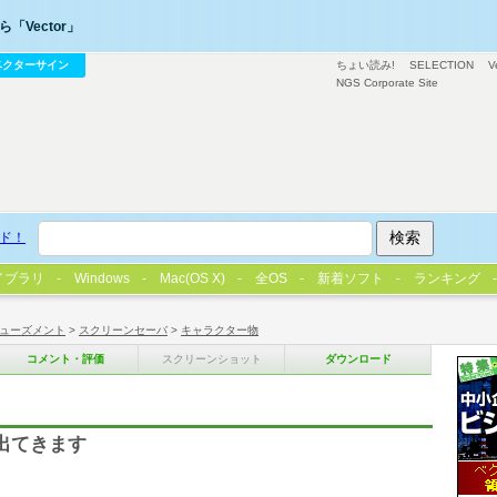
「Vector」
ベクターサイン
ちょい読み!
SELECTION
V
NGS Corporate Site
ド！
イブラリ
Windows
Mac(OS X)
全OS
新着ソフト
ランキング
ューズメント
>
スクリーンセーバ
>
キャラクター物
コメント・評価
スクリーンショット
ダウンロード
出てきます