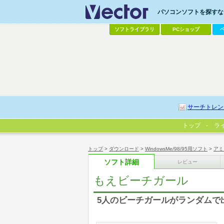
パソコンソフトを探すなら
ソフトライブラリ
PCショップ
サーチトレン
トップ
ラ
トップ
>
ダウンロード
>
WindowsMe/98/95用ソフト
>
アミ
ソフト詳細
レビュー
もえビーチガール
5人のビーチガールがランダムで