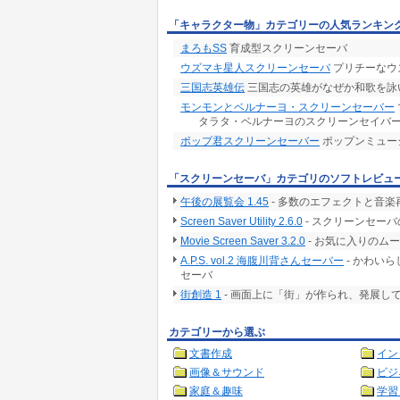
「キャラクター物」カテゴリーの人気ランキン
まろもSS
育成型スクリーンセーバ
ウズマキ星人スクリーンセーバ
プリチーなウ
三国志英雄伝
三国志の英雄がなぜか和歌を詠いま
モンモンとベルナーヨ・スクリーンセーバー
タラタ・ベルナーヨのスクリーンセイバ
ポップ君スクリーンセーバー
ポップンミュー
「スクリーンセーバ」カテゴリのソフトレビュ
午後の展覧会 1.45
- 多数のエフェクトと音
Screen Saver Utility 2.6.0
- スクリーンセー
Movie Screen Saver 3.2.0
- お気に入りのム
A.P.S. vol.2 海腹川背さんセーバー
- かわい
セーバ
街創造 1
- 画面上に「街」が作られ、発展し
カテゴリーから選ぶ
文書作成
イン
画像＆サウンド
ビジ
家庭＆趣味
学習