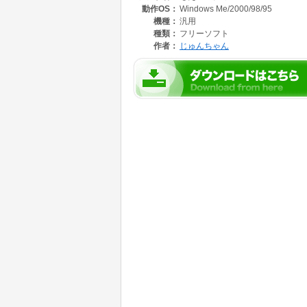
動作OS：
Windows Me/2000/98/95
機種：
汎用
種類：
フリーソフト
作者：
じゅんちゃん