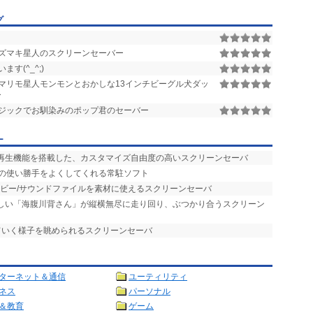
グ
ズマキ星人のスクリーンセーバー
す(^_^;)
マリモ星人モンモンとおかしな13インチビーグル犬ダッ
ー
ジックでお馴染みのポップ君のセーバー
ー
楽再生機能を搭載した、カスタマイズ自由度の高いスクリーンセーバ
バの使い勝手をよくしてくれる常駐ソフト
ービー/サウンドファイルを素材に使えるスクリーンセーバ
らしい「海腹川背さん」が縦横無尽に走り回り、ぶつかり合うスクリーン
ていく様子を眺められるスクリーンセーバ
ターネット＆通信
ユーティリティ
ネス
パーソナル
＆教育
ゲーム