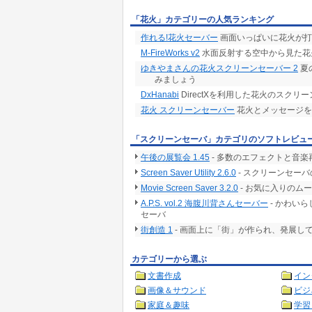
「花火」カテゴリーの人気ランキング
作れる!花火セーバー
画面いっぱいに花火が打
M-FireWorks v2
水面反射する空中から見た花
ゆきやまさんの花火スクリーンセーバー 2
夏
みましょう
DxHanabi
DirectXを利用した花火のスクリ
花火 スクリーンセーバー
花火とメッセージを
「スクリーンセーバ」カテゴリのソフトレビュ
午後の展覧会 1.45
- 多数のエフェクトと音
Screen Saver Utility 2.6.0
- スクリーンセー
Movie Screen Saver 3.2.0
- お気に入りのム
A.P.S. vol.2 海腹川背さんセーバー
- かわい
セーバ
街創造 1
- 画面上に「街」が作られ、発展し
カテゴリーから選ぶ
文書作成
イン
画像＆サウンド
ビジ
家庭＆趣味
学習