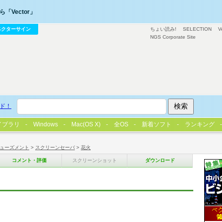
「Vector」
ベクターサイン
ちょい読み!
SELECTION
V
NGS Corporate Site
ド！
イブラリ
Windows
Mac(OS X)
全OS
新着ソフト
ランキング
ューズメント
>
スクリーンセーバ
>
花火
コメント・評価
スクリーンショット
ダウンロード