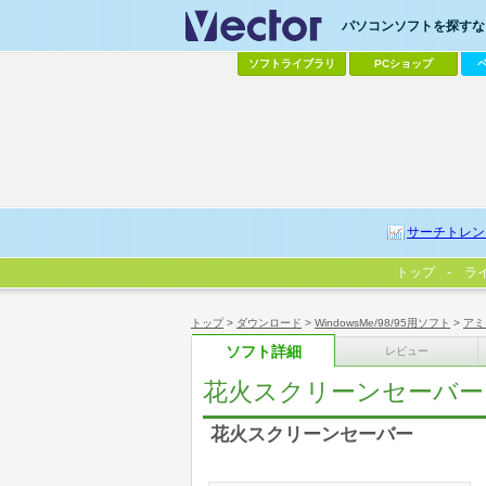
パソコンソフトを探すなら
ソフトライブラリ
PCショップ
サーチトレン
トップ
ラ
トップ
>
ダウンロード
>
WindowsMe/98/95用ソフト
>
アミ
ソフト詳細
レビュー
花火スクリーンセーバー
花火スクリーンセーバー