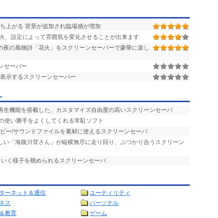
ち上がる 背景が追加され臨場感が増加
火、設定によって雰囲気を変化させることが出来ます
の夜の風物詩「花火」をスクリーンセーバーで豪華に楽し
ーンセーバー
表示するスクリーンセーバー
ー
楽再生機能を搭載した、カスタマイズ自由度の高いスクリーンセーバ
バの使い勝手をよくしてくれる常駐ソフト
ービー/サウンドファイルを素材に使えるスクリーンセーバ
らしい「海腹川背さん」が縦横無尽に走り回り、ぶつかり合うスクリーン
ていく様子を眺められるスクリーンセーバ
ターネット＆通信
ユーティリティ
ネス
パーソナル
＆教育
ゲーム