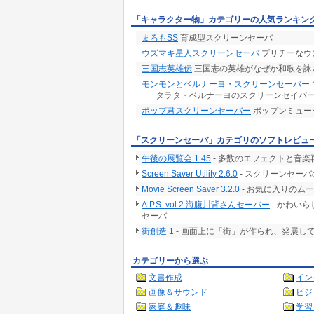
「キャラクター物」カテゴリーの人気ランキン
まろもSS
育成型スクリーンセーバ
ウズマキ星人スクリーンセーバ
プリチーなウ
三国志英雄伝
三国志の英雄がなぜか和歌を詠いま
モンモンとベルナーヨ・スクリーンセーバー
タラタ・ベルナーヨのスクリーンセイバ
ポップ君スクリーンセーバー
ポップンミュー
「スクリーンセーバ」カテゴリのソフトレビュ
午後の展覧会 1.45
- 多数のエフェクトと音
Screen Saver Utility 2.6.0
- スクリーンセー
Movie Screen Saver 3.2.0
- お気に入りのム
A.P.S. vol.2 海腹川背さんセーバー
- かわい
セーバ
街創造 1
- 画面上に「街」が作られ、発展し
カテゴリーから選ぶ
文書作成
イン
画像＆サウンド
ビジ
家庭＆趣味
学習