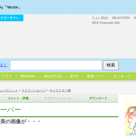
「Vector」
ベクターサイン
ちょい読み!
SELECTION
V
NGS Corporate Site
ド！
イブラリ
Windows
Mac(OS X)
全OS
新着ソフト
ランキング
ューズメント
>
スクリーンセーバ
>
キャラクター物
コメント・評価
スクリーンショット
ダウンロード
ーバー
褒美の画像が・・・