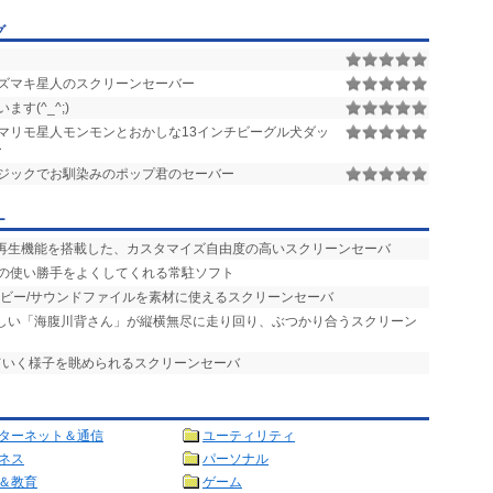
グ
ズマキ星人のスクリーンセーバー
す(^_^;)
マリモ星人モンモンとおかしな13インチビーグル犬ダッ
ー
ジックでお馴染みのポップ君のセーバー
ー
楽再生機能を搭載した、カスタマイズ自由度の高いスクリーンセーバ
バの使い勝手をよくしてくれる常駐ソフト
ービー/サウンドファイルを素材に使えるスクリーンセーバ
らしい「海腹川背さん」が縦横無尽に走り回り、ぶつかり合うスクリーン
ていく様子を眺められるスクリーンセーバ
ターネット＆通信
ユーティリティ
ネス
パーソナル
＆教育
ゲーム