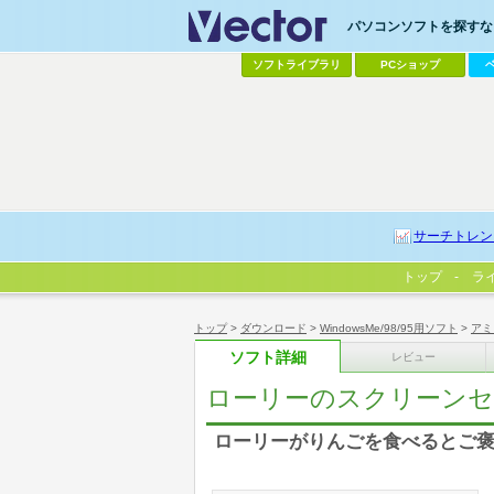
パソコンソフトを探すなら
ソフトライブラリ
PCショップ
サーチトレン
トップ
ラ
トップ
>
ダウンロード
>
WindowsMe/98/95用ソフト
>
アミ
ソフト詳細
レビュー
ローリーのスクリーンセ
ローリーがりんごを食べるとご