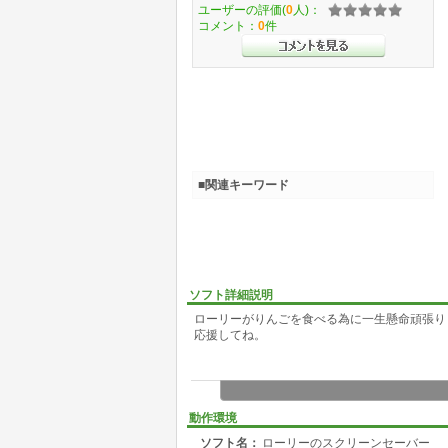
ユーザーの評価(
0
人)：
コメント：
0
件
■関連キーワード
ソフト詳細説明
ローリーがりんごを食べる為に一生懸命頑張り
応援してね。
動作環境
ソフト名：
ローリーのスクリーンセーバー