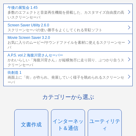
午後の展覧会 1.45
多数のエフェクトと音楽再生機能を搭載した、カスタマイズ自由度の高
いスクリーンセーバ
Screen Saver Utility 2.6.0
スクリーンセーバの使い勝手をよくしてくれる常駐ソフト
Movie Screen Saver 3.2.0
お気に入りのムービー/サウンドファイルを素材に使えるスクリーンセー
バ
A.P.S. vol.2 海腹川背さんセーバー
かわいらしい「海腹川背さん」が縦横無尽に走り回り、ぶつかり合うス
クリーンセーバ
街創造 1
画面上に「街」が作られ、発展していく様子を眺められるスクリーンセ
ーバ
カテゴリーから選ぶ
インターネッ
ユーティリテ
文書作成
ト＆通信
ィ