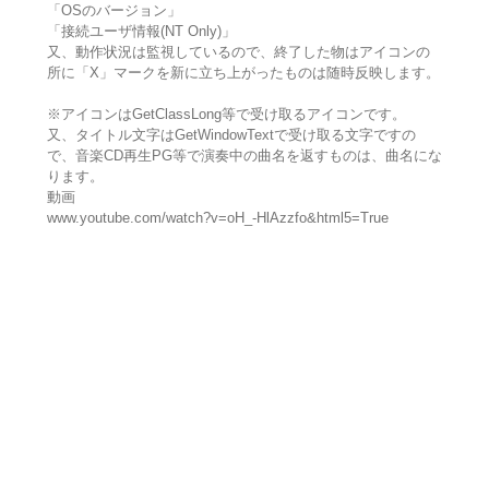
「OSのバージョン」
「接続ユーザ情報(NT Only)」
又、動作状況は監視しているので、終了した物はアイコンの
所に「X」マークを新に立ち上がったものは随時反映します。
※アイコンはGetClassLong等で受け取るアイコンです。
又、タイトル文字はGetWindowTextで受け取る文字ですの
で、音楽CD再生PG等で演奏中の曲名を返すものは、曲名にな
ります。
動画
www.youtube.com/watch?v=oH_-HlAzzfo&html5=True