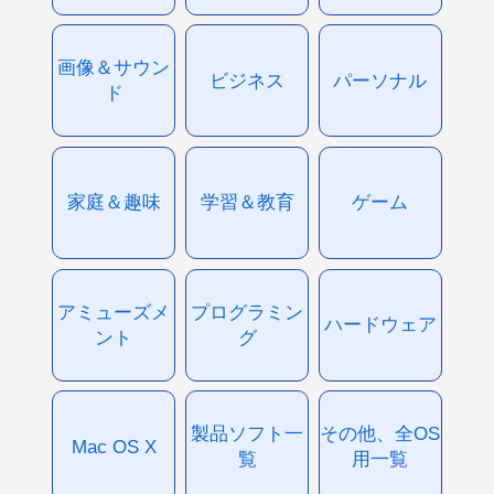
画像＆サウン
ビジネス
パーソナル
ド
家庭＆趣味
学習＆教育
ゲーム
アミューズメ
プログラミン
ハードウェア
ント
グ
製品ソフト一
その他、全OS
Mac OS X
覧
用一覧