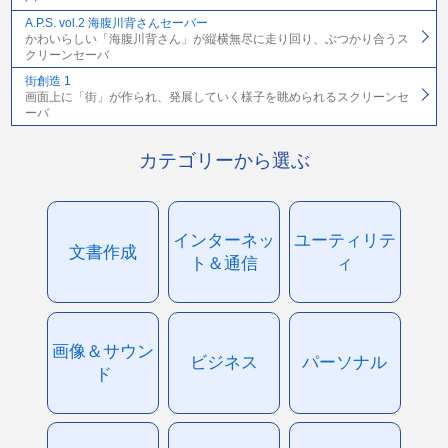
A.P.S. vol.2 海腹川背さんセーバー
かわいらしい「海腹川背さん」が縦横無尽に走り回り、ぶつかり合うス
クリーンセーバ
街創造 1
画面上に「街」が作られ、発展していく様子を眺められるスクリーンセ
ーバ
カテゴリーから選ぶ
インターネッ
ユーティリテ
文書作成
ト＆通信
ィ
画像＆サウン
ビジネス
パーソナル
ド