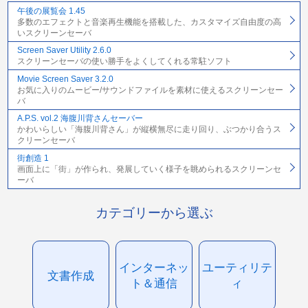
午後の展覧会 1.45
多数のエフェクトと音楽再生機能を搭載した、カスタマイズ自由度の高
いスクリーンセーバ
Screen Saver Utility 2.6.0
スクリーンセーバの使い勝手をよくしてくれる常駐ソフト
Movie Screen Saver 3.2.0
お気に入りのムービー/サウンドファイルを素材に使えるスクリーンセー
バ
A.P.S. vol.2 海腹川背さんセーバー
かわいらしい「海腹川背さん」が縦横無尽に走り回り、ぶつかり合うス
クリーンセーバ
街創造 1
画面上に「街」が作られ、発展していく様子を眺められるスクリーンセ
ーバ
カテゴリーから選ぶ
インターネッ
ユーティリテ
文書作成
ト＆通信
ィ